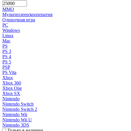
MMO
Мультиплеер/кооператив
Одиночная игра
PC
Windows
Linux
Mac
PS
PS 3
PS 4
PS 5
PSP
PS Vita
Xbox
Xbox 360
Xbox One
Xbox SX
Nintendo
Nintendo Switch
Nintendo Switch 2
Nintendo Wii
Nintendo Wii U
Nintendo 3DS
Только в наличии