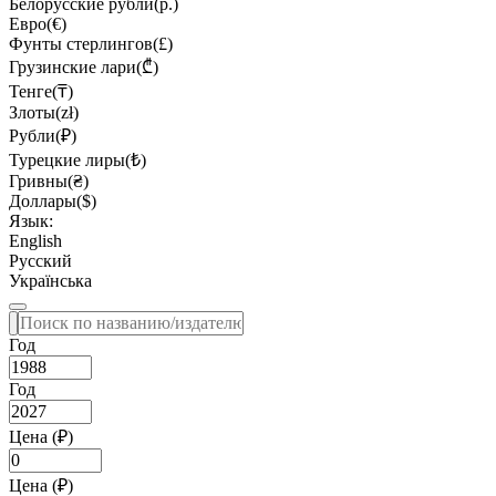
Белорусские рубли(р.)
Евро(€)
Фунты стерлингов(£)
Грузинские лари(₾)
Тенге(₸)
Злоты(zł)
Рубли(₽)
Турецкие лиры(₺)
Гривны(₴)
Доллары($)
Язык:
English
Русский
Українська
Год
Год
Цена (₽)
Цена (₽)