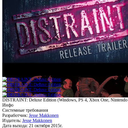
DISTRAINT: Deluxe Edition
(
Windows, PS 4, Xbox One, Nintendo
Инфо
Системные требования
Разработчик:
Jesse Makkonen
Издатель:
Jesse Makkonen
Дата выхода:
21 октября 2015г.