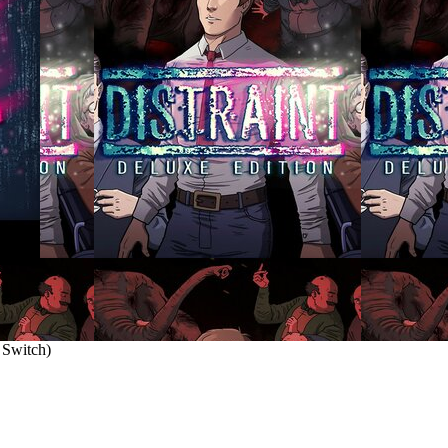
 Switch
)