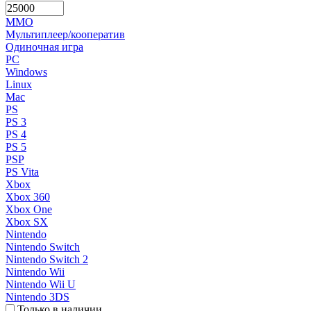
MMO
Мультиплеер/кооператив
Одиночная игра
PC
Windows
Linux
Mac
PS
PS 3
PS 4
PS 5
PSP
PS Vita
Xbox
Xbox 360
Xbox One
Xbox SX
Nintendo
Nintendo Switch
Nintendo Switch 2
Nintendo Wii
Nintendo Wii U
Nintendo 3DS
Только в наличии