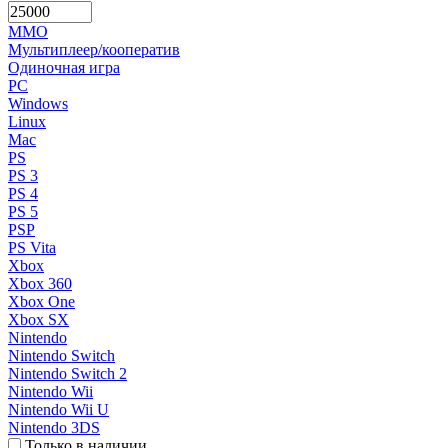
MMO
Мультиплеер/кооператив
Одиночная игра
PC
Windows
Linux
Mac
PS
PS 3
PS 4
PS 5
PSP
PS Vita
Xbox
Xbox 360
Xbox One
Xbox SX
Nintendo
Nintendo Switch
Nintendo Switch 2
Nintendo Wii
Nintendo Wii U
Nintendo 3DS
Только в наличии