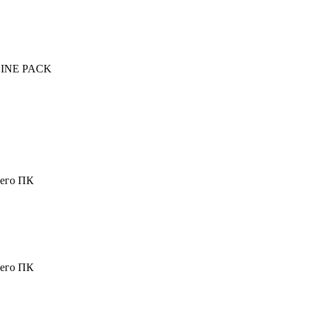
LINE PACK
шего ПК
шего ПК