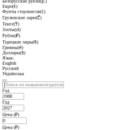
Белорусские рубли(р.)
Евро(€)
Фунты стерлингов(£)
Грузинские лари(₾)
Тенге(₸)
Злоты(zł)
Рубли(₽)
Турецкие лиры(₺)
Гривны(₴)
Доллары($)
Язык:
English
Русский
Українська
Год
Год
Цена (₽)
Цена (₽)