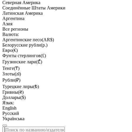
Северная Америка
Соединённые Штаты Америки
Латинская Америка
Аргентина
Азия
Все регионы
Валюта:
Аргентинские песо(AR$)
Белорусские рубли(р.)
Евро(€)
Фунты стерлингов(£)
Грузинские лари(₾)
Тенге(₸)
Злоты(zł)
Рубли(₽)
Турецкие лиры(₺)
Гривны(₴)
Доллары($)
Язык:
English
Русский
Українська