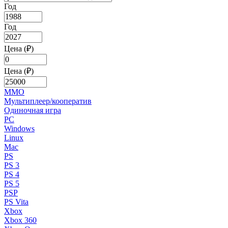
Год
Год
Цена (₽)
Цена (₽)
MMO
Мультиплеер/кооператив
Одиночная игра
PC
Windows
Linux
Mac
PS
PS 3
PS 4
PS 5
PSP
PS Vita
Xbox
Xbox 360