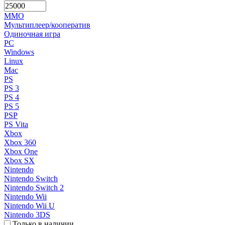
MMO
Мультиплеер/кооператив
Одиночная игра
PC
Windows
Linux
Mac
PS
PS 3
PS 4
PS 5
PSP
PS Vita
Xbox
Xbox 360
Xbox One
Xbox SX
Nintendo
Nintendo Switch
Nintendo Switch 2
Nintendo Wii
Nintendo Wii U
Nintendo 3DS
Только в наличии