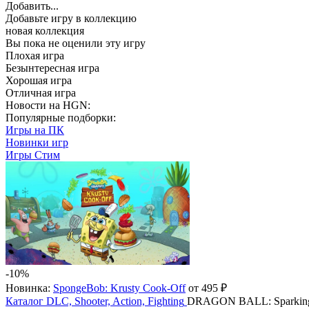
Добавить...
Добавьте игру в коллекцию
новая коллекция
Вы пока не оценили эту игру
Плохая игра
Безынтересная игра
Хорошая игра
Отличная игра
Новости на HGN:
Популярные подборки:
Игры на ПК
Новинки игр
Игры Стим
-10%
Новинка:
SpongeBob: Krusty Cook-Off
от 495 ₽
Каталог
DLC, Shooter, Action, Fighting
DRAGON BALL: Sparking!