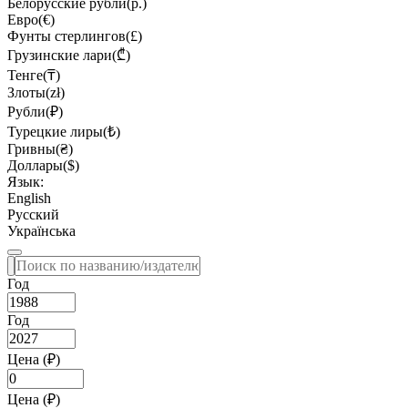
Белорусские рубли(р.)
Евро(€)
Фунты стерлингов(£)
Грузинские лари(₾)
Тенге(₸)
Злоты(zł)
Рубли(₽)
Турецкие лиры(₺)
Гривны(₴)
Доллары($)
Язык:
English
Русский
Українська
Год
Год
Цена (₽)
Цена (₽)