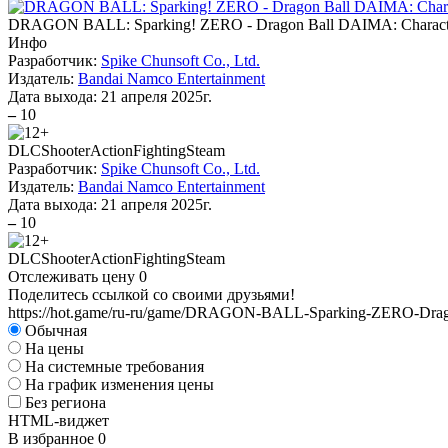
DRAGON BALL: Sparking! ZERO - Dragon Ball DAIMA: Characte
Инфо
Разработчик:
Spike Chunsoft Co., Ltd.
Издатель:
Bandai Namco Entertainment
Дата выхода:
21 апреля 2025г.
–
10
DLC
Shooter
Action
Fighting
Steam
Разработчик:
Spike Chunsoft Co., Ltd.
Издатель:
Bandai Namco Entertainment
Дата выхода:
21 апреля 2025г.
–
10
DLC
Shooter
Action
Fighting
Steam
Отслеживать цену
0
Поделитесь ссылкой со своими друзьями!
https://hot.game/ru-ru/game/DRAGON-BALL-Sparking-ZERO-Drag
Обычная
На цены
На системные требования
На график изменения цены
Без региона
HTML-виджет
В избранное
0