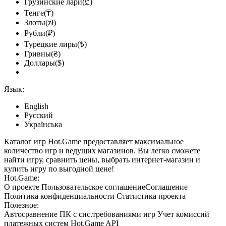
Грузинские лари(₾)
Тенге(₸)
Злоты(zł)
Рубли(₽)
Турецкие лиры(₺)
Гривны(₴)
Доллары($)
Язык:
English
Русский
Українська
Каталог игр Hot.Game предоставляет максимальное
количество игр и ведущих магазинов. Вы легко сможете
найти игру, сравнить цены, выбрать интернет-магазин и
купить игру по выгодной цене!
Hot.Game:
О проекте
Пользовательское соглашение
Соглашение
Политика конфиденциальности
Статистика
проекта
Полезное:
Автосравнение ПК с сис.требованиями игр
Учет комиссий
платежных систем
Hot.Game API