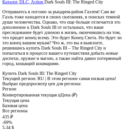
Каталог
DLC, Action
Dark Souls III: The Ringed City
Отправьтесь в погоню за рыцарем-рабом Гаэлем! Сам же
Гаэль тоже находится в своих скитаниях, в поисках темной
души человечества. Однако, что еще больше отличается это
дополнение к Dark Souls III от остальных, что ваше
преследование будет длиною в жизнь, окончившись на том,
что придет конец всему. Это будет Конец Света. Но будет ли
это конец вашим мукам? Что ж, это вы я выясните,
решившись купить Dark Souls III – The Ringed City и
попытаться в процессе вашего путешествия добыть новые
доспехи, оружие и магию, а также найти давно потерянный
город, кишащий кошмарами.
Купить Dark Souls III: The Ringed City
Текущий регион:
RU
| В этом регионе самая низкая цена!
Выбран предпросмотр цен для региона:
Регион
Конвертированная текущая ц
Ц
ена (₽)
Текущая цена
Базовая цена
Все регионы
435 ₽
-69%
5.34 $