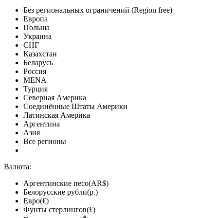
Без региональных ограничений (Region free)
Европа
Польша
Украина
СНГ
Казахстан
Беларусь
Россия
MENA
Турция
Северная Америка
Соединённые Штаты Америки
Латинская Америка
Аргентина
Азия
Все регионы
Валюта:
Аргентинские песо(AR$)
Белорусские рубли(р.)
Евро(€)
Фунты стерлингов(£)