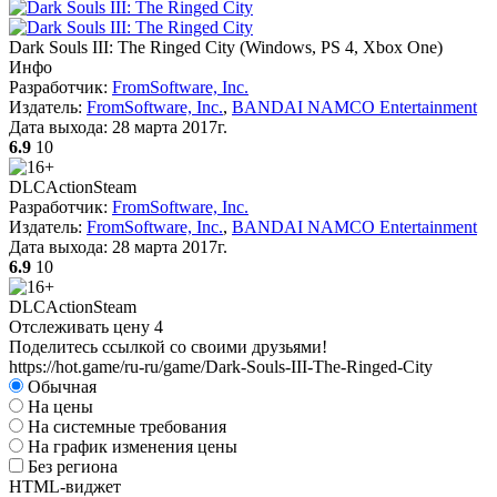
Dark Souls III: The Ringed City
(
Windows, PS 4, Xbox One
)
Инфо
Разработчик:
FromSoftware, Inc.
Издатель:
FromSoftware, Inc.
,
BANDAI NAMCO Entertainment
Дата выхода:
28 марта 2017г.
6.9
10
DLC
Action
Steam
Разработчик:
FromSoftware, Inc.
Издатель:
FromSoftware, Inc.
,
BANDAI NAMCO Entertainment
Дата выхода:
28 марта 2017г.
6.9
10
DLC
Action
Steam
Отслеживать цену
4
Поделитесь ссылкой со своими друзьями!
https://hot.game/ru-ru/game/Dark-Souls-III-The-Ringed-City
Обычная
На цены
На системные требования
На график изменения цены
Без региона
HTML-виджет