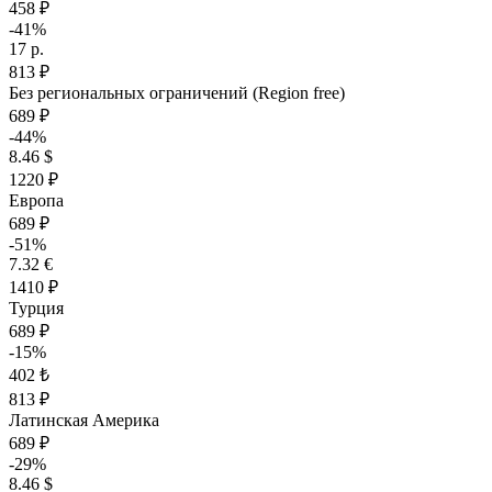
458 ₽
-41%
17 р.
813 ₽
Без региональных ограничений (Region free)
689 ₽
-44%
8.46 $
1220 ₽
Европа
689 ₽
-51%
7.32 €
1410 ₽
Турция
689 ₽
-15%
402 ₺
813 ₽
Латинская Америка
689 ₽
-29%
8.46 $