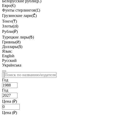
Белорусские рубли(р.)
Евро(€)
Фунты стерлингов(£)
Грузинские лари(₾)
Тенге(₸)
Злоты(zł)
Рубли(₽)
Турецкие лиры(₺)
Гривны(₴)
Доллары($)
Язык:
English
Русский
Українська
Год
Год
Цена (₽)
Цена (₽)