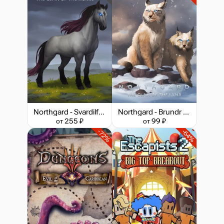
Northgard - Svardilfari, Clan of the Horse
Northgard - Brundr & Kaelinn, Clan of the Lynx
от 255 ₽
от 99 ₽
-72%
-64%