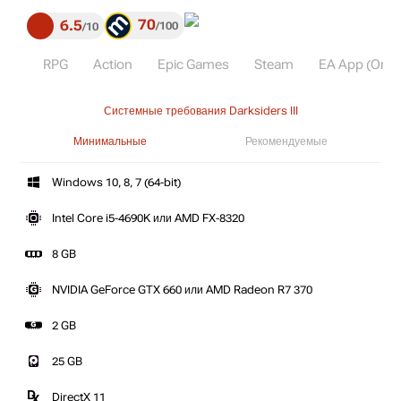
70
6.5
100
10
RPG
Action
Epic Games
Steam
EA App (Origi
Системные требования Darksiders III
Минимальные
Рекомендуемые
Windows 10, 8, 7 (64-bit)
Intel Core i5-4690K или AMD FX-8320
8 GB
NVIDIA GeForce GTX 660 или AMD Radeon R7 370
2 GB
25 GB
DirectX 11