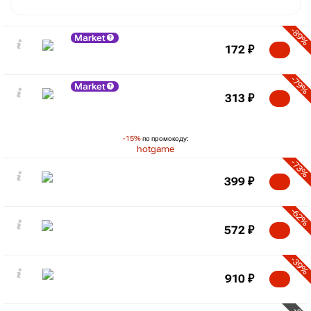
-89%
Market
172
₽
-79%
Market
313
₽
-15%
по промокоду:
hotgame
-73%
399
₽
-62%
572
₽
-39%
910
₽