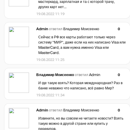
мастеркард, зарплатная и та с которой трачу,
других карт нет...
19.08.2022 11:19
Admin
ответил
Владимир Моисеенко
0
Сейчас в РФ все карты работают только через
систему "МИР", даже если на них написано Visa или
MasterCard, а вам нужна именно Visa или
MasterCard.
19.08.2022 11:25
Владимир Моисеенко
ответил
Admin
0
И где такую взять? Которая международная? Раз в
банке неважно что написано, всё равно Мир?
19.08.2022 11:34
Admin
ответил
Владимир Моисеенко
0
Извините, но вы совсем не читаете новости? Взять
такую можно в другой стране или купить у
перекупов.