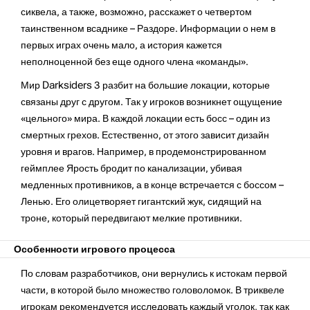
сиквела, а также, возможно, расскажет о четвертом
таинственном всаднике – Раздоре. Информации о нем в
первых играх очень мало, а история кажется
неполноценной без еще одного члена «команды».
Мир Darksiders 3 разбит на большие локации, которые
связаны друг с другом. Так у игроков возникнет ощущение
«цельного» мира. В каждой локации есть босс – один из
смертных грехов. Естественно, от этого зависит дизайн
уровня и врагов. Например, в продемонстрированном
геймплее Ярость бродит по канализации, убивая
медленных противников, а в конце встречается с боссом –
Ленью. Его олицетворяет гигантский жук, сидящий на
троне, который передвигают мелкие противники.
Особенности игрового процесса
По словам разработчиков, они вернулись к истокам первой
части, в которой было множество головоломок. В триквеле
игрокам рекомендуется исследовать каждый уголок, так как