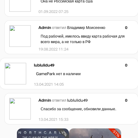
Она не Российская карта сша
01.09.2022 07:25
Admin
ответил
Владимир Моисеенко
0
Под рабочей, имелось ввиду карта рабочая для
всего мира, а не только в РФ
19.08.2022 11:24
lublulidu49
0
GamePark нет в наличии
13.04.2021 14:05
Admin
ответил
lublulidu49
0
Спасибо за сообщение, обновили данные.
13.04.2021 15:33
-51%
-2%