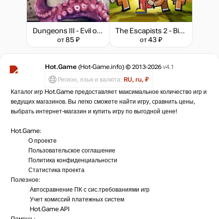
Dungeons III - Evil of the Caribbean
The Escapists 2 - Big Top Breakout
от 85 ₽
от 43 ₽
Hot.Game
(Hot-Game.info) © 2013-2026
v4.1
Регион, язык и валюта:
RU, ru, ₽
Каталог игр Hot.Game предоставляет максимальное количество игр и
ведущих магазинов. Вы легко сможете найти игру, сравнить цены,
выбрать интернет-магазин и купить игру по выгодной цене!
Hot.Game:
О проекте
Пользовательское соглашение
Политика конфиденциальности
Статистика
проекта
Полезное:
Автосравнение ПК с сис.требованиями игр
Учет комиссий
платежных систем
Hot.Game API