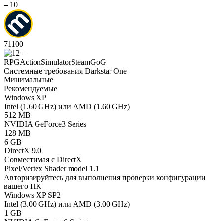
–
10
71
100
RPG
Action
Simulator
Steam
GoG
Системные требования Darkstar One
Минимальные
Рекомендуемые
Windows XP
Intel (1.60 GHz) или AMD (1.60 GHz)
512 MB
NVIDIA GeForce3 Series
128 MB
6 GB
DirectX 9.0
Совместимая с DirectX
Pixel/Vertex Shader model 1.1
Авторизируйтесь
для выполнения проверки конфигурации
вашего ПК
Windows XP SP2
Intel (3.00 GHz) или AMD (3.00 GHz)
1 GB