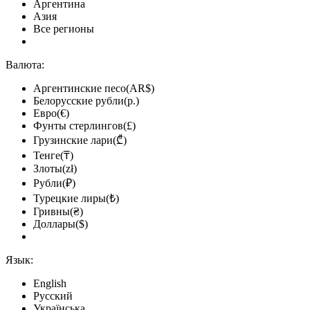
Аргентина
Азия
Все регионы
Валюта:
Аргентинские песо(AR$)
Белорусские рубли(р.)
Евро(€)
Фунты стерлингов(£)
Грузинские лари(₾)
Тенге(₸)
Злоты(zł)
Рубли(₽)
Турецкие лиры(₺)
Гривны(₴)
Доллары($)
Язык:
English
Русский
Українська