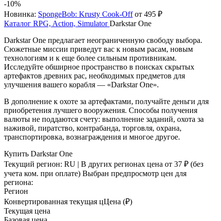
-10%
Новинка:
SpongeBob: Krusty Cook-Off
от 495 ₽
Каталог
RPG, Action, Simulator
Darkstar One
Darkstar One предлагает неограниченную свободу выбора.
Сюжетные миссии приведут вас к новым расам, новым
технологиям и к еще более сильным противникам.
Исследуйте обширное пространство в поисках скрытых
артефактов древних рас, необходимых предметов для
улучшения вашего корабля — «Darkstar One».
В дополнение к охоте за артефактами, получайте деньги для
приобретения лучшего вооружения. Способы получения
валюты не поддаются счету: выполнение заданий, охота за
наживой, пиратство, контрабанда, торговля, охрана,
транспортировка, вознаграждения и многое другое.
Купить Darkstar One
Текущий регион:
RU
| В других регионах цена
от 37 ₽
(без
учета ком. при оплате)
Выбран предпросмотр цен для
региона:
Регион
Конвертированная текущая ц
Ц
ена (₽)
Текущая цена
Базовая цена