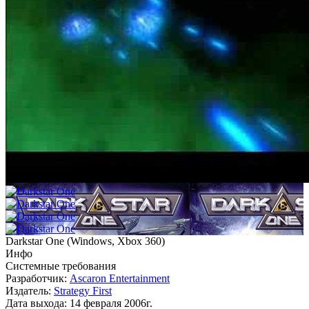
Darkstar One
(
Windows, Xbox 360
)
Инфо
Системные требования
Разработчик:
Ascaron Entertainment
Издатель:
Strategy First
Дата выхода:
14 февраля 2006г.