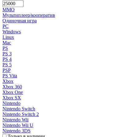
MMO
Мультиплеер/кооператив
Одиночная игра
PC
Windows
Linux
Mac
PS
PS 3
PS 4
PS 5
PSP
PS Vita
Xbox
Xbox 360
Xbox One
Xbox SX
Nintendo
Nintendo Switch
Nintendo Switch 2
Nintendo Wii
Nintendo Wii U
Nintendo 3DS
Только в наличии