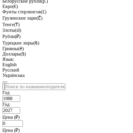
Белорусские рубли(р.)
Евро(€)
Фунты стерлингов(£)
Грузинские лари(₾)
Тенге(₸)
Злоты(zł)
Рубли(₽)
Турецкие лиры(₺)
Гривны(₴)
Доллары($)
Язык:
English
Русский
Українська
Год
Год
Цена (₽)
Цена (₽)