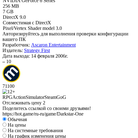
NVIDIA GeForce 6 Series
256 MB
7 GB
DirectX 9.0
Совместимая с DirectX
Pixel/Vertex Shader model 3.0
Авторизируйтесь
для выполнения проверки конфигурации
вашего ПК
Разработчик:
Ascaron Entertainment
Издатель:
Strategy First
Дата выхода:
14 февраля 2006г.
–
10
71
100
RPG
Action
Simulator
Steam
GoG
Отслеживать цену
2
Поделитесь ссылкой со своими друзьями!
https://hot.game/ru-ru/game/Darkstar-One
Обычная
На цены
На системные требования
На график изменения цены