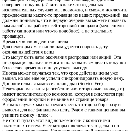
совершена покупка). И хотя в каких-то отдельных
исключительных случаях мы, возможно, и сможем исключить
преждложения какого-то продавца из наших предложений, вы
должны понимать, что в первую очередь вы можете подавать
нам жалобы на работу всей торговой площадки (медленную
работу саппорта или что-то подобное), а не отдельных
продавцов.
Время окончания действия цены
Для некоторых магазинов нам удается спарсить дату
окончания действия цены.
Это могут быть даты окончания распродаж или акций. Эта
информация должна помогать пользователям делать покупки
более своевременно и не упускать выгоду.
Иногда может случаться так, что срок действия цены уже
вышел, но мы еще не успели синхронизировать новую цену.
Дополнительная комиссия площадки (Service Fee)
Некоторые магазины (а особенно часто торговые площадки)
имеют дополнительную комиссию, которая начисляется при
оформлении покупки и не видна на странице товара.
В таких случаях мы стараемся учесть этот доп.сбор сразу и
вывести для вас финальную цену. Рядом с такими ценами вы
увидите иконку «плюс».
Не стоит путать этот вид доп.комиссий с комиссиями
платежных систем. Учет которых включается отдельно по
желанию пользователя. Комиссия платежной системы зависит