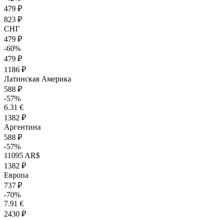
479 ₽
823 ₽
СНГ
479 ₽
-60%
479 ₽
1186 ₽
Латинская Америка
588 ₽
-57%
6.31 €
1382 ₽
Аргентина
588 ₽
-57%
11095 AR$
1382 ₽
Европа
737 ₽
-70%
7.91 €
2430 ₽