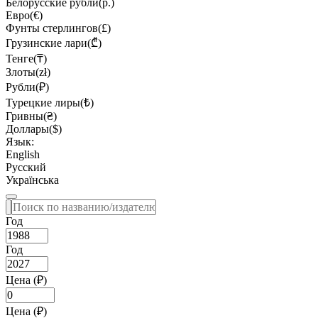
Белорусские рубли(р.)
Евро(€)
Фунты стерлингов(£)
Грузинские лари(₾)
Тенге(₸)
Злоты(zł)
Рубли(₽)
Турецкие лиры(₺)
Гривны(₴)
Доллары($)
Язык:
English
Русский
Українська
Год
Год
Цена (₽)
Цена (₽)