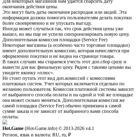
Для некоторых магазинов нам удается спарсить дату
окончания действия цены.
Это могут быть даты окончания распродаж или акций. Эта
информация должна помогать пользователям делать покупки
более своевременно и не упускать выгоду.
Иногда может случаться так, что срок действия цены уже
вышел, но мы еще не успели синхронизировать новую цену.
Дополнительная комиссия площадки (Service Fee)
Некоторые магазины (а особенно часто торговые площадки)
имеют дополнительную комиссию, которая начисляется при
оформлении покупки и не видна на странице товара.
В таких случаях мы стараемся учесть этот доп.сбор сразу и
вывести для вас финальную цену. Рядом с такими ценами вы
увидите иконку «плюс».
Не стоит путать этот вид доп.комиссий с комиссиями
платежных систем. Учет которых включается отдельно по
желанию пользователя. Комиссия платежной системы зависит
от выбранного способа оплаты и на одной и той же площадке
она может сильно меняться. Дополнительная комиссия же
самой площадки (Service Fee) обычно привязана к самой
сумме заказа и не зависит от выбранного вами способа
оплаты.
Hot.Game
(Hot-Game.info) © 2013-2026
v4.1
Регион, язык и валюта:
RU, ru, ₽