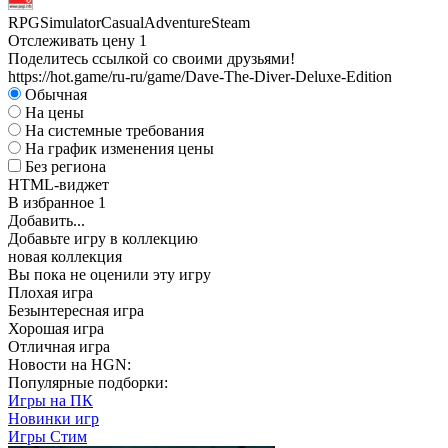
RPG
Simulator
Casual
Adventure
Steam
Отслеживать цену
1
Поделитесь ссылкой со своими друзьями!
https://hot.game/ru-ru/game/Dave-The-Diver-Deluxe-Edition
Обычная
На цены
На системные требования
На график изменения цены
Без региона
HTML-виджет
В избранное
1
Добавить...
Добавьте игру в коллекцию
новая коллекция
Вы пока не оценили эту игру
Плохая игра
Безынтересная игра
Хорошая игра
Отличная игра
Новости на HGN:
Популярные подборки:
Игры на ПК
Новинки игр
Игры Стим