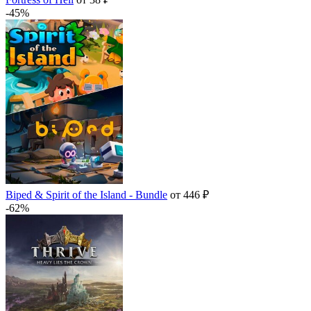
-45%
Biped & Spirit of the Island - Bundle
от 446 ₽
-62%