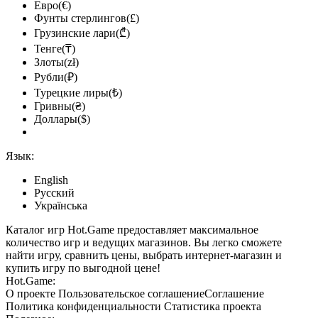
Евро(€)
Фунты стерлингов(£)
Грузинские лари(₾)
Тенге(₸)
Злоты(zł)
Рубли(₽)
Турецкие лиры(₺)
Гривны(₴)
Доллары($)
Язык:
English
Русский
Українська
Каталог игр Hot.Game предоставляет максимальное
количество игр и ведущих магазинов. Вы легко сможете
найти игру, сравнить цены, выбрать интернет-магазин и
купить игру по выгодной цене!
Hot.Game:
О проекте
Пользовательское соглашение
Соглашение
Политика конфиденциальности
Статистика
проекта