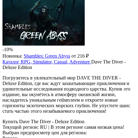
-10%
Новинка:
Shambles: Green Abyss
от 216 ₽
Каталог
RPG, Simulator, Casual, Adventure
Dave The Diver -
Deluxe Edition
Погрузитесь в увлекательный мир DAVE THE DIVER -
Deluxe Edition, где вас ждут захватывающие приключения и
удивительные исследования подводного царства. Купив это
издание, вы окунётесь в атмосферу океанской жизни,
насладитесь уникальным геймплеем и откроете новые
горизонты экзотических морских глубин. Не упустите шанс
стать частью этого незабываемого приключения!
Купить Dave The Diver - Deluxe Edition
Текущий регион:
RU
| В этом регионе самая низкая цена!
Выбран предпросмотр цен для региона: