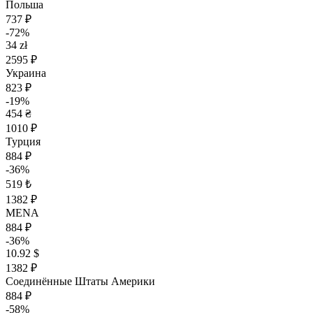
Польша
737 ₽
-72%
34 zł
2595 ₽
Украина
823 ₽
-19%
454 ₴
1010 ₽
Турция
884 ₽
-36%
519 ₺
1382 ₽
MENA
884 ₽
-36%
10.92 $
1382 ₽
Соединённые Штаты Америки
884 ₽
-58%