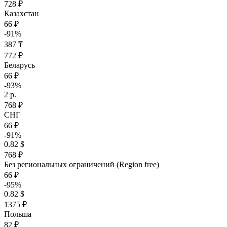
728 ₽
Казахстан
66 ₽
-91%
387 ₸
772 ₽
Беларусь
66 ₽
-93%
2 р.
768 ₽
СНГ
66 ₽
-91%
0.82 $
768 ₽
Без региональных ограничений (Region free)
66 ₽
-95%
0.82 $
1375 ₽
Польша
82 ₽