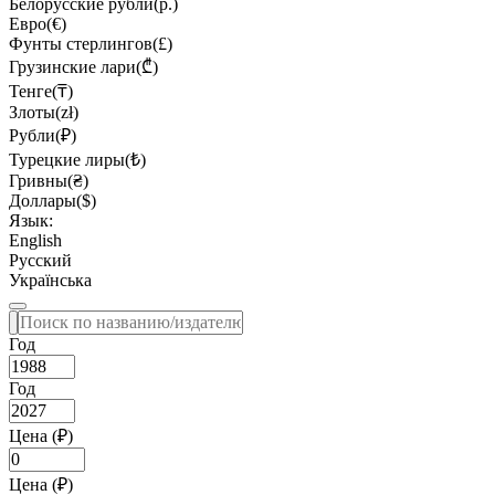
Белорусские рубли(р.)
Евро(€)
Фунты стерлингов(£)
Грузинские лари(₾)
Тенге(₸)
Злоты(zł)
Рубли(₽)
Турецкие лиры(₺)
Гривны(₴)
Доллары($)
Язык:
English
Русский
Українська
Год
Год
Цена (₽)
Цена (₽)