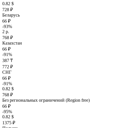
0.82 $
728 ₽
Беларусь
66 ₽
-93%
2 р.
768 ₽
Казахстан
66 ₽
-91%
387 ₸
772 ₽
СНГ
66 ₽
-91%
0.82 $
768 ₽
Без региональных ограничений (Region free)
66 ₽
-95%
0.82 $
1375 ₽