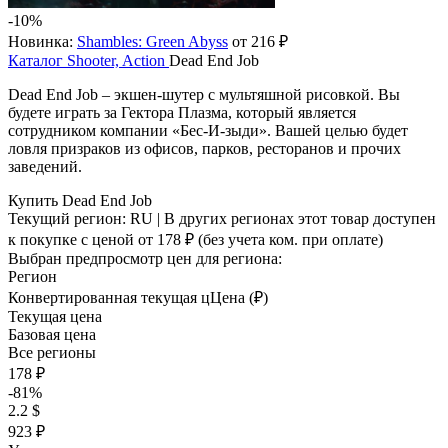
-10%
Новинка:
Shambles: Green Abyss
от 216 ₽
Каталог
Shooter, Action
Dead End Job
Dead End Job – экшен-шутер с мультяшной рисовкой. Вы
будете играть за Гектора Плазма, который является
сотрудником компании «Бес-И-зыди». Вашей целью будет
ловля призраков из офисов, парков, ресторанов и прочих
заведений.
Купить Dead End Job
Текущий регион:
RU
| В других регионах этот товар доступен
к покупке с ценой
от 178 ₽
(без учета ком. при оплате)
Выбран предпросмотр цен для региона:
Регион
Конвертированная текущая ц
Ц
ена (₽)
Текущая цена
Базовая цена
Все регионы
178 ₽
-81%
2.2 $
923 ₽