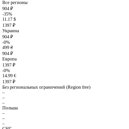
Все регионы
904 ₽
-35%
11.17 $
1397 ₽
Украина
904 ₽
-0%
499 ₴
904 ₽
Европа
1397 ₽
-0%
14.99 €
1397 ₽
Без региональных ограничений (Region free)
–
–
–
Польша
–
–
–
СНГ