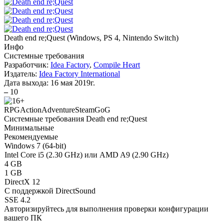
Death end re;Quest
(
Windows, PS 4, Nintendo Switch
)
Инфо
Системные требования
Разработчик:
Idea Factory
,
Compile Heart
Издатель:
Idea Factory International
Дата выхода:
16 мая 2019г.
–
10
RPG
Action
Adventure
Steam
GoG
Системные требования Death end re;Quest
Минимальные
Рекомендуемые
Windows 7 (64-bit)
Intel Core i5 (2.30 GHz) или AMD A9 (2.90 GHz)
4 GB
1 GB
DirectX 12
С поддержкой DirectSound
SSE 4.2
Авторизируйтесь
для выполнения проверки конфигурации
вашего ПК