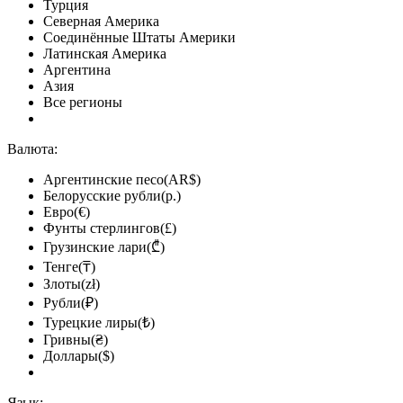
Турция
Северная Америка
Соединённые Штаты Америки
Латинская Америка
Аргентина
Азия
Все регионы
Валюта:
Аргентинские песо(AR$)
Белорусские рубли(р.)
Евро(€)
Фунты стерлингов(£)
Грузинские лари(₾)
Тенге(₸)
Злоты(zł)
Рубли(₽)
Турецкие лиры(₺)
Гривны(₴)
Доллары($)
Язык: