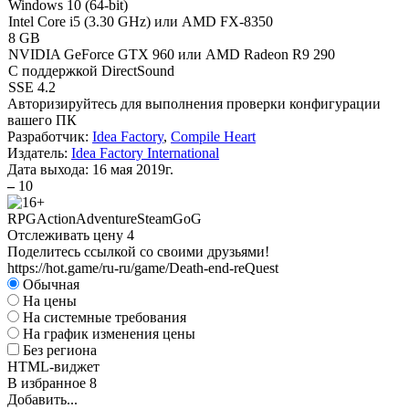
Windows 10 (64-bit)
Intel Core i5 (3.30 GHz) или AMD FX-8350
8 GB
NVIDIA GeForce GTX 960 или AMD Radeon R9 290
С поддержкой DirectSound
SSE 4.2
Авторизируйтесь
для выполнения проверки конфигурации
вашего ПК
Разработчик:
Idea Factory
,
Compile Heart
Издатель:
Idea Factory International
Дата выхода:
16 мая 2019г.
–
10
RPG
Action
Adventure
Steam
GoG
Отслеживать цену
4
Поделитесь ссылкой со своими друзьями!
https://hot.game/ru-ru/game/Death-end-reQuest
Обычная
На цены
На системные требования
На график изменения цены
Без региона
HTML-виджет
В избранное
8
Добавить...