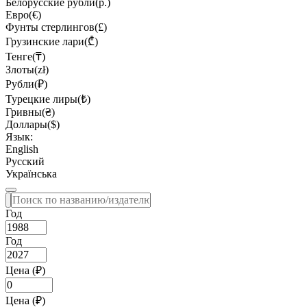
Белорусские рубли(р.)
Евро(€)
Фунты стерлингов(£)
Грузинские лари(₾)
Тенге(₸)
Злоты(zł)
Рубли(₽)
Турецкие лиры(₺)
Гривны(₴)
Доллары($)
Язык:
English
Русский
Українська
Год
Год
Цена (₽)
Цена (₽)