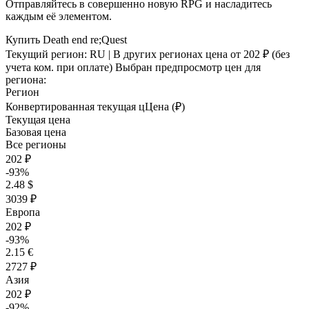
Отправляйтесь в совершенно новую RPG и насладитесь
каждым её элементом.
Купить Death end re;Quest
Текущий регион:
RU
| В других регионах цена
от 202 ₽
(без
учета ком. при оплате)
Выбран предпросмотр цен для
региона:
Регион
Конвертированная текущая ц
Ц
ена (₽)
Текущая цена
Базовая цена
Все регионы
202 ₽
-93%
2.48 $
3039 ₽
Европа
202 ₽
-93%
2.15 €
2727 ₽
Азия
202 ₽
-92%