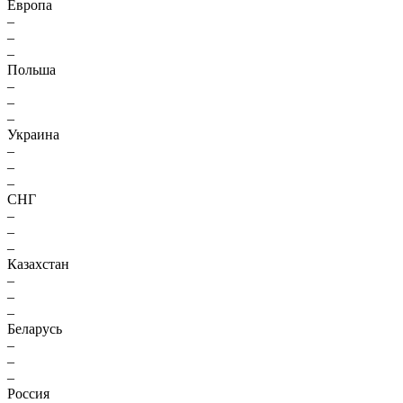
Европа
–
–
–
Польша
–
–
–
Украина
–
–
–
СНГ
–
–
–
Казахстан
–
–
–
Беларусь
–
–
–
Россия