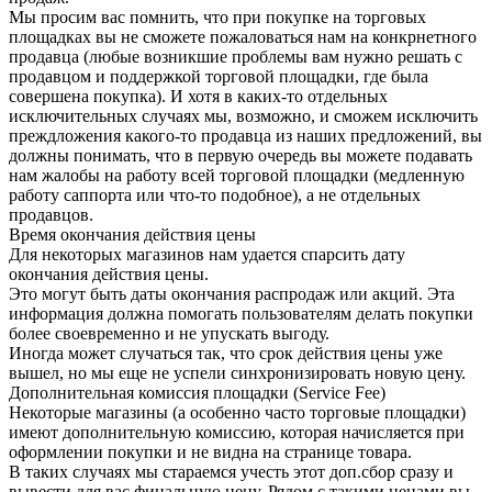
Мы просим вас помнить, что при покупке на торговых
площадках вы не сможете пожаловаться нам на конкрнетного
продавца (любые возникшие проблемы вам нужно решать с
продавцом и поддержкой торговой площадки, где была
совершена покупка). И хотя в каких-то отдельных
исключительных случаях мы, возможно, и сможем исключить
преждложения какого-то продавца из наших предложений, вы
должны понимать, что в первую очередь вы можете подавать
нам жалобы на работу всей торговой площадки (медленную
работу саппорта или что-то подобное), а не отдельных
продавцов.
Время окончания действия цены
Для некоторых магазинов нам удается спарсить дату
окончания действия цены.
Это могут быть даты окончания распродаж или акций. Эта
информация должна помогать пользователям делать покупки
более своевременно и не упускать выгоду.
Иногда может случаться так, что срок действия цены уже
вышел, но мы еще не успели синхронизировать новую цену.
Дополнительная комиссия площадки (Service Fee)
Некоторые магазины (а особенно часто торговые площадки)
имеют дополнительную комиссию, которая начисляется при
оформлении покупки и не видна на странице товара.
В таких случаях мы стараемся учесть этот доп.сбор сразу и
вывести для вас финальную цену. Рядом с такими ценами вы