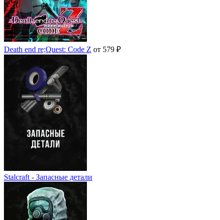
Death end re;Quest: Code Z
от 579 ₽
Stalcraft - Запасные детали