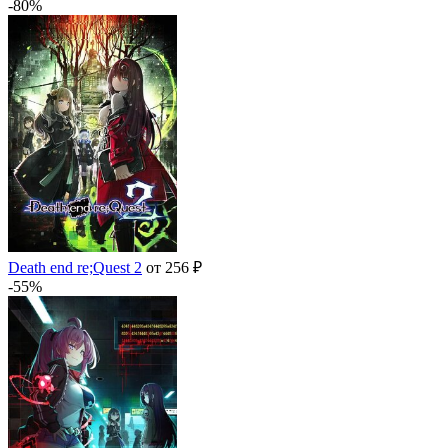
-80%
Death end re;Quest 2
от 256 ₽
-55%