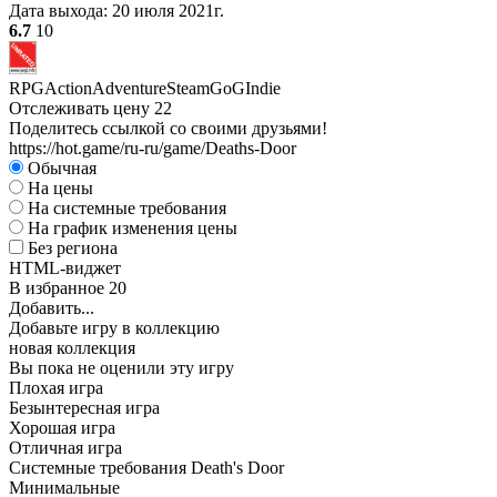
Дата выхода:
20 июля 2021г.
6.7
10
RPG
Action
Adventure
Steam
GoG
Indie
Отслеживать цену
22
Поделитесь ссылкой со своими друзьями!
https://hot.game/ru-ru/game/Deaths-Door
Обычная
На цены
На системные требования
На график изменения цены
Без региона
HTML-виджет
В избранное
20
Добавить...
Добавьте игру в коллекцию
новая коллекция
Вы пока не оценили эту игру
Плохая игра
Безынтересная игра
Хорошая игра
Отличная игра
Системные требования Death's Door
Минимальные