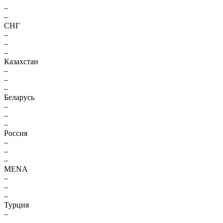
–
–
СНГ
–
–
–
Казахстан
–
–
–
Беларусь
–
–
–
Россия
–
–
–
MENA
–
–
–
Турция
–
–