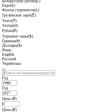
Белорусские рубли(р.)
Евро(€)
Фунты стерлингов(£)
Грузинские лари(₾)
Тенге(₸)
Злоты(zł)
Рубли(₽)
Турецкие лиры(₺)
Гривны(₴)
Доллары($)
Язык:
English
Русский
Українська
Год
Год
Цена (₽)
Цена (₽)