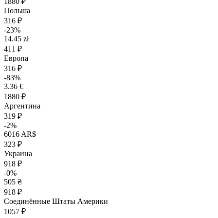
1880 ₽
Польша
316 ₽
-23%
14.45 zł
411 ₽
Европа
316 ₽
-83%
3.36 €
1880 ₽
Аргентина
319 ₽
-2%
6016 AR$
323 ₽
Украина
918 ₽
-0%
505 ₴
918 ₽
Соединённые Штаты Америки
1057 ₽