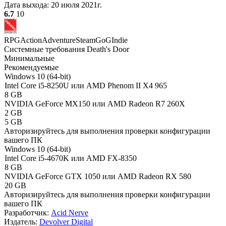
Дата выхода:
20 июля 2021г.
6.7
10
RPG
Action
Adventure
Steam
GoG
Indie
Системные требования Death's Door
Минимальные
Рекомендуемые
Windows 10 (64-bit)
Intel Core i5-8250U или AMD Phenom II X4 965
8 GB
NVIDIA GeForce MX150 или AMD Radeon R7 260X
2 GB
5 GB
Авторизируйтесь
для выполнения проверки конфигурации
вашего ПК
Windows 10 (64-bit)
Intel Core i5-4670K или AMD FX-8350
8 GB
NVIDIA GeForce GTX 1050 или AMD Radeon RX 580
20 GB
Авторизируйтесь
для выполнения проверки конфигурации
вашего ПК
Разработчик:
Acid Nerve
Издатель:
Devolver Digital