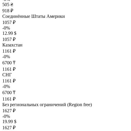
505 ₴
918 ₽
Соединённые Штаты Америки
1057 ₽
-0%
12.99 $
1057 ₽
Казахстан
1161 ₽
-0%
6700 ₸
1161 ₽
СНГ
1161 ₽
-0%
6700 ₸
1161 ₽
Без региональных ограничений (Region free)
1627 ₽
-0%
19.99 $
1627 ₽