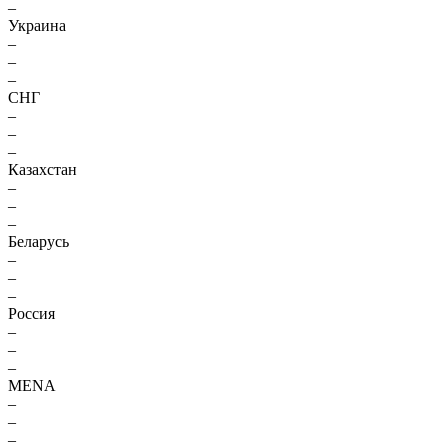
–
Украина
–
–
–
СНГ
–
–
–
Казахстан
–
–
–
Беларусь
–
–
–
Россия
–
–
–
MENA
–
–
–