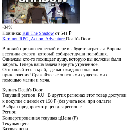
-34%
Новинка:
Kill The Shadow
от 541 ₽
Каталог
RPG, Action, Adventure
Death's Door
В новой приключенческой игре вы будете играть за Ворона –
вестника смерти, который собирает души погибших.
Однажды кто-то похищает душу, которую вы должны были
забрать. Теперь ваша задача вернуть утраченное.
Отправляйтесь в край, где вас ожидают опасные
приключения! Сражайтесь с опасными существами с
помощью магии и меча.
Купить Death's Door
Текущий регион:
RU
| В других регионах этот товар доступен
к покупке с ценой
от 150 ₽
(без учета ком. при оплате)
Выбран предпросмотр цен для региона:
Регион
Конвертированная текущая ц
Ц
ена (₽)
Текущая цена
Базовая цена