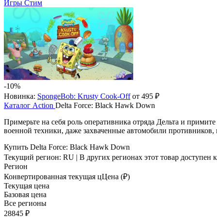
Игры Стим
-10%
Новинка:
SpongeBob: Krusty Cook-Off
от 495 ₽
Каталог
Action
Delta Force: Black Hawk Down
Примерьте на себя роль оперативника отряда Дельта и примит
военной техники, даже захваченные автомобили противников, 
Купить Delta Force: Black Hawk Down
Текущий регион:
RU
| В других регионах этот товар доступен 
Регион
Конвертированная текущая ц
Ц
ена (₽)
Текущая цена
Базовая цена
Все регионы
28845 ₽