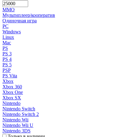
MMO
Мультиплеер/кооператив
Одиночная игра
PC
Windows
Linux
Mac
PS
PS 3
PS 4
PS 5
PSP
PS Vita
Xbox
Xbox 360
Xbox One
Xbox SX
Nintendo
Nintendo Switch
Nintendo Switch 2
Nintendo Wii
Nintendo Wii U
Nintendo 3DS
Только в наличии