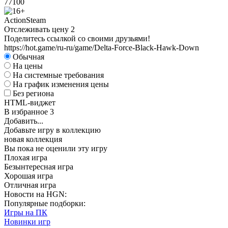
77
100
Action
Steam
Отслеживать цену
2
Поделитесь ссылкой со своими друзьями!
https://hot.game/ru-ru/game/Delta-Force-Black-Hawk-Down
Обычная
На цены
На системные требования
На график изменения цены
Без региона
HTML-виджет
В избранное
3
Добавить...
Добавьте игру в коллекцию
новая коллекция
Вы пока не оценили эту игру
Плохая игра
Безынтересная игра
Хорошая игра
Отличная игра
Новости на HGN:
Популярные подборки:
Игры на ПК
Новинки игр