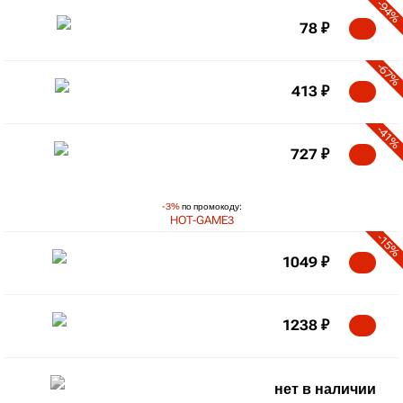
-94%
78
₽
-67%
413
₽
-41%
727
₽
-3%
по промокоду:
HOT-GAME3
-15%
1049
₽
1238
₽
нет в наличии