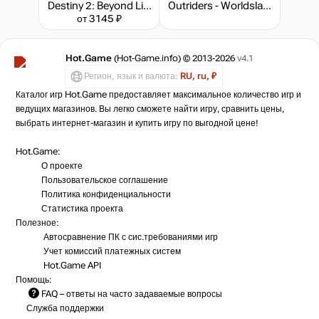
Destiny 2: Beyond Light - Deluxe Edition
Outriders - Worldslayer Upgrade
от 3145 ₽
Hot.Game
(Hot-Game.info) © 2013-2026
v4.1
Регион, язык и валюта:
RU, ru, ₽
Каталог игр Hot.Game предоставляет максимальное количество игр и
ведущих магазинов. Вы легко сможете найти игру, сравнить цены,
выбрать интернет-магазин и купить игру по выгодной цене!
Hot.Game:
О проекте
Пользовательское соглашение
Политика конфиденциальности
Статистика
проекта
Полезное:
Автосравнение ПК с сис.требованиями игр
Учет комиссий
платежных систем
Hot.Game API
Помощь:
FAQ
– ответы на часто задаваемые вопросы
Служба поддержки