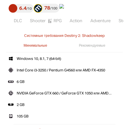
78
6.4
100
10
DLC
Shooter
RPG
Action
Adventure
Stea
Системные требования Destiny 2: Shadowkeep
Минимальные
Рекомендуемые
Windows 10, 8.1, 7 (64-bit)
Intel Core i3-3250 / Pentium G4560 или AMD FX-4350
6 GB
NVIDIA GeForce GTX 660 / GeForce GTX 1050 или AMD
Radeon HD 7850
2 GB
105 GB