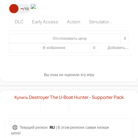
–
10
DLC
Early Access
Action
Simulator
Отслеживать цену
0
В избранное
0
Добавить...
Вы пока не оценили эту игру
Купить Destroyer The U-Boat Hunter - Supporter Pack
Текущий регион:
RU
| В этом регионе самая низкая
цена!