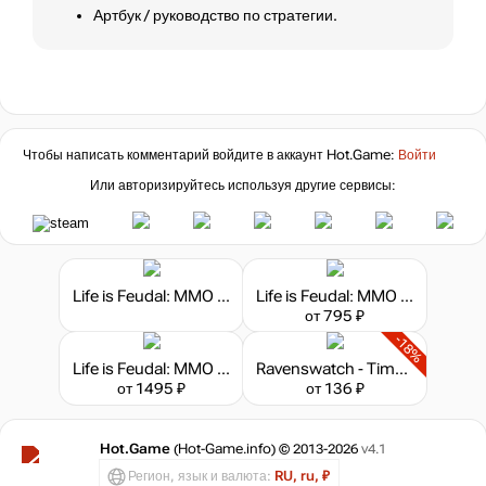
Артбук / руководство по стратегии.
Чтобы написать комментарий войдите в аккаунт
Hot.Game
:
Войти
Или авторизируйтесь используя другие сервисы:
Life is Feudal: MMO - Pagan Starter Pack
Life is Feudal: MMO - Pilgrim Starter Pack
от 795 ₽
-18%
Life is Feudal: MMO - Zealot Starter Pack
Ravenswatch - Timeless Skin Pack
от 1495 ₽
от 136 ₽
Hot.Game
(Hot-Game.info) © 2013-2026
v4.1
Регион, язык и валюта:
RU, ru, ₽