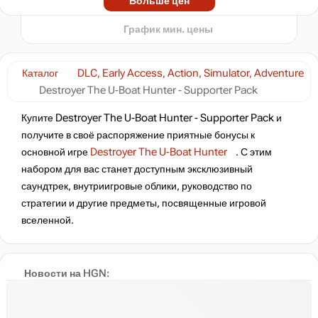
Больше цен
t
341
₽
График мин. цены
-5%
по промокоду:
Hotgame
Каталог
DLC, Early Access, Action, Simulator, Adventure
Destroyer The U-Boat Hunter - Supporter Pack
359
₽
Купите Destroyer The U-Boat Hunter - Supporter Pack и
получите в своё распоряжение приятные бонусы к
нет в наличии
основной игре
Destroyer The U-Boat Hunter
. С этим
набором для вас станет доступным эксклюзивный
саундтрек, внутриигровые облики, руководство по
нет в наличии
стратегии и другие предметы, посвященные игровой
вселенной.
Новости на HGN: