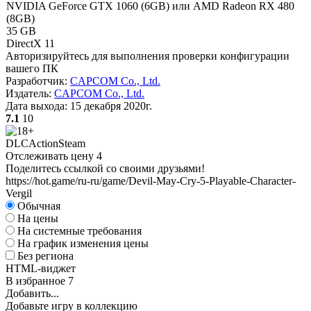
NVIDIA GeForce GTX 1060 (6GB) или AMD Radeon RX 480
(8GB)
35 GB
DirectX 11
Авторизируйтесь
для выполнения проверки конфигурации
вашего ПК
Разработчик:
CAPCOM Co., Ltd.
Издатель:
CAPCOM Co., Ltd.
Дата выхода:
15 декабря 2020г.
7.1
10
DLC
Action
Steam
Отслеживать цену
4
Поделитесь ссылкой со своими друзьями!
https://hot.game/ru-ru/game/Devil-May-Cry-5-Playable-Character-
Vergil
Обычная
На цены
На системные требования
На график изменения цены
Без региона
HTML-виджет
В избранное
7
Добавить...
Добавьте игру в коллекцию