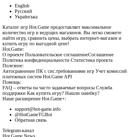
English
Русский
Українська
Каталог игр Hot.Game предоставляет максимальное
количество игр и ведущих магазинов. Вы легко сможете
найти игру, сравнить цены, выбрать интернет-магазин и
купить игру по выгодной цене!
Hot.Game:
О проекте
Пользовательское соглашение
Соглашение
Политика конфиденциальности
Статистика
проекта
Полезное:
Автосравнение ПК с сис.требованиями игр
Учет комиссий
платежных систем
Hot.Game API
Помощь:
FAQ
– ответы на часто задаваемые вопросы
Служба
поддержки
Как купить игру?
Нашли ошибку?
Наше расширение
Hot.Game+
:
support@hot-game.info
@HotGameTGBot
Обратная связь
Telegram-канал
Hot Game News