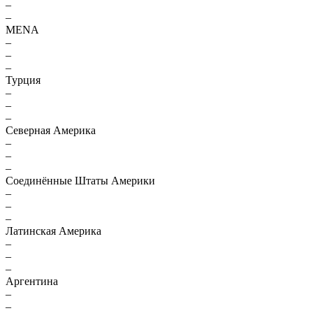
–
–
MENA
–
–
–
Турция
–
–
–
Северная Америка
–
–
–
Соединённые Штаты Америки
–
–
–
Латинская Америка
–
–
–
Аргентина
–
–