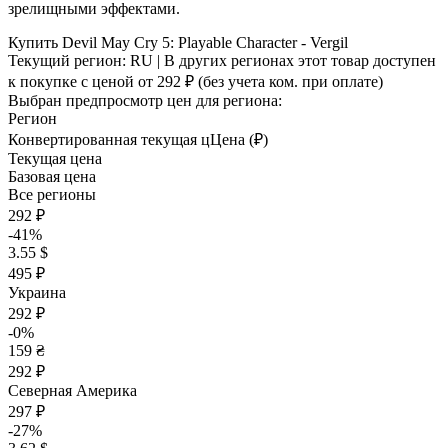
зрелищными эффектами.
Купить Devil May Cry 5: Playable Character - Vergil
Текущий регион:
RU
| В других регионах этот товар доступен
к покупке с ценой
от 292 ₽
(без учета ком. при оплате)
Выбран предпросмотр цен для региона:
Регион
Конвертированная текущая ц
Ц
ена (₽)
Текущая цена
Базовая цена
Все регионы
292 ₽
-41%
3.55 $
495 ₽
Украина
292 ₽
-0%
159 ₴
292 ₽
Северная Америка
297 ₽
-27%