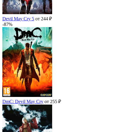
Devil May Cry 5
от 244 ₽
-87%
DmC: Devil May Cry
от 255 ₽