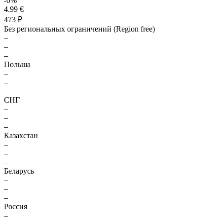
-0%
4.99 €
473 ₽
Без региональных ограничений (Region free)
–
–
–
Польша
–
–
–
СНГ
–
–
–
Казахстан
–
–
–
Беларусь
–
–
–
Россия
–