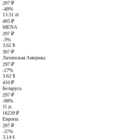
297 ₽
-40%
13.51 zł
495 ₽
MENA
297 ₽
-3%
3.62 $
307 ₽
Латинская Америка
297 ₽
-27%
3.62 $
410 ₽
Беларусь
297 ₽
-98%
11 р.
16239 ₽
Европа
297 ₽
-37%
3.14 €