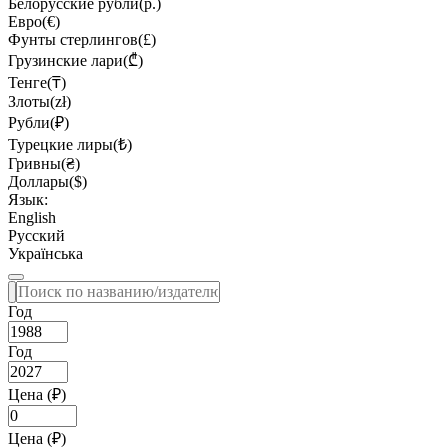
Белорусские рубли(р.)
Евро(€)
Фунты стерлингов(£)
Грузинские лари(₾)
Тенге(₸)
Злоты(zł)
Рубли(₽)
Турецкие лиры(₺)
Гривны(₴)
Доллары($)
Язык:
English
Русский
Українська
Год
Год
Цена (₽)
Цена (₽)