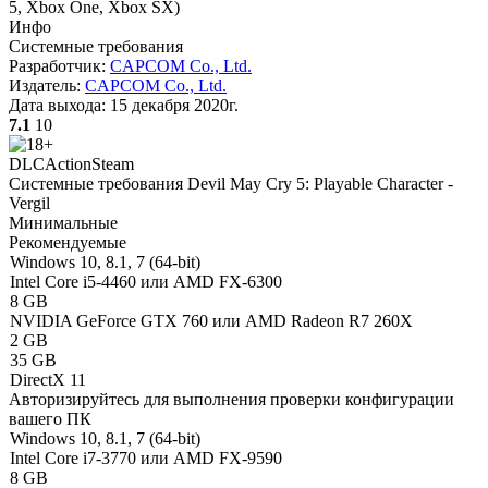
5, Xbox One, Xbox SX
)
Инфо
Системные требования
Разработчик:
CAPCOM Co., Ltd.
Издатель:
CAPCOM Co., Ltd.
Дата выхода:
15 декабря 2020г.
7.1
10
DLC
Action
Steam
Системные требования Devil May Cry 5: Playable Character -
Vergil
Минимальные
Рекомендуемые
Windows 10, 8.1, 7 (64-bit)
Intel Core i5-4460 или AMD FX-6300
8 GB
NVIDIA GeForce GTX 760 или AMD Radeon R7 260X
2 GB
35 GB
DirectX 11
Авторизируйтесь
для выполнения проверки конфигурации
вашего ПК
Windows 10, 8.1, 7 (64-bit)
Intel Core i7-3770 или AMD FX-9590
8 GB