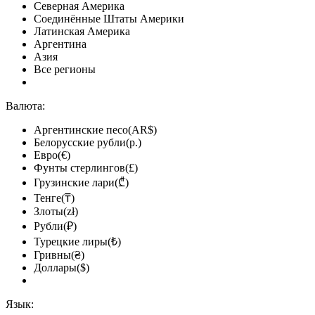
Северная Америка
Соединённые Штаты Америки
Латинская Америка
Аргентина
Азия
Все регионы
Валюта:
Аргентинские песо(AR$)
Белорусские рубли(р.)
Евро(€)
Фунты стерлингов(£)
Грузинские лари(₾)
Тенге(₸)
Злоты(zł)
Рубли(₽)
Турецкие лиры(₺)
Гривны(₴)
Доллары($)
Язык: