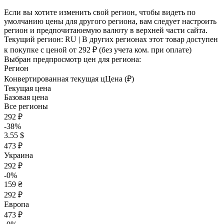
Если вы хотите изменить свой регион, чтобы видеть по
умолчанию цены для другого региона, вам следует настроить
регион и предпочитаюемую валюту в верхней части сайта.
Текущий регион:
RU
| В других регионах этот товар доступен
к покупке с ценой
от 292 ₽
(без учета ком. при оплате)
Выбран предпросмотр цен для региона:
Регион
Конвертированная текущая ц
Ц
ена (₽)
Текущая цена
Базовая цена
Все регионы
292 ₽
-38%
3.55 $
473 ₽
Украина
292 ₽
-0%
159 ₴
292 ₽
Европа
473 ₽