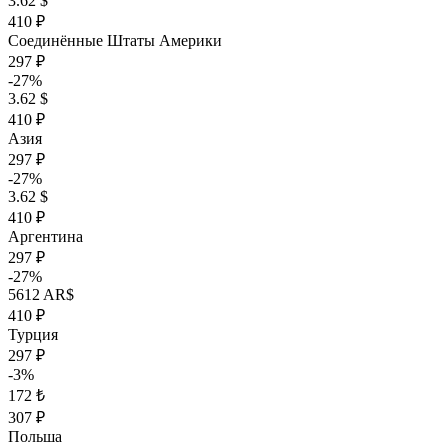
3.62 $
410 ₽
Соединённые Штаты Америки
297 ₽
-27%
3.62 $
410 ₽
Азия
297 ₽
-27%
3.62 $
410 ₽
Аргентина
297 ₽
-27%
5612 AR$
410 ₽
Турция
297 ₽
-3%
172 ₺
307 ₽
Польша