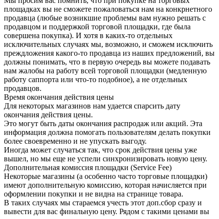
Мы просим вас помнить, что при покупке на торговых
площадках вы не сможете пожаловаться нам на конкрнетного
продавца (любые возникшие проблемы вам нужно решать с
продавцом и поддержкой торговой площадки, где была
совершена покупка). И хотя в каких-то отдельных
исключительных случаях мы, возможно, и сможем исключить
преждложения какого-то продавца из наших предложений, вы
должны понимать, что в первую очередь вы можете подавать
нам жалобы на работу всей торговой площадки (медленную
работу саппорта или что-то подобное), а не отдельных
продавцов.
Время окончания действия цены
Для некоторых магазинов нам удается спарсить дату
окончания действия цены.
Это могут быть даты окончания распродаж или акций. Эта
информация должна помогать пользователям делать покупки
более своевременно и не упускать выгоду.
Иногда может случаться так, что срок действия цены уже
вышел, но мы еще не успели синхронизировать новую цену.
Дополнительная комиссия площадки (Service Fee)
Некоторые магазины (а особенно часто торговые площадки)
имеют дополнительную комиссию, которая начисляется при
оформлении покупки и не видна на странице товара.
В таких случаях мы стараемся учесть этот доп.сбор сразу и
вывести для вас финальную цену. Рядом с такими ценами вы