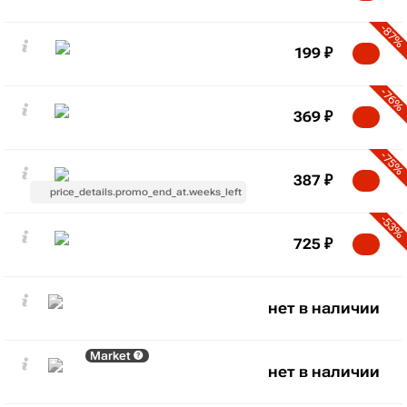
-87%
199
₽
-76%
369
₽
-75%
387
₽
price_details.promo_end_at.weeks_left
-53%
725
₽
нет в наличии
Market
нет в наличии