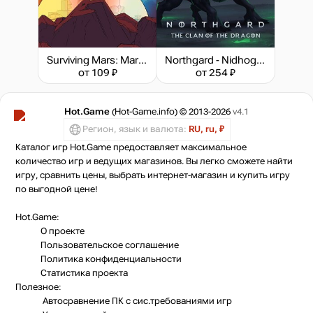
Surviving Mars: Marsvision Song Contest
Northgard - Nidhogg, Clan of the Dragon
от 109 ₽
от 254 ₽
Hot.Game
(Hot-Game.info) © 2013-2026
v4.1
Регион, язык и валюта:
RU, ru, ₽
Каталог игр Hot.Game предоставляет максимальное
количество игр и ведущих магазинов. Вы легко сможете найти
игру, сравнить цены, выбрать интернет-магазин и купить игру
по выгодной цене!
Hot.Game:
О проекте
Пользовательское соглашение
Политика конфиденциальности
Статистика
проекта
Полезное:
Автосравнение ПК с сис.требованиями игр