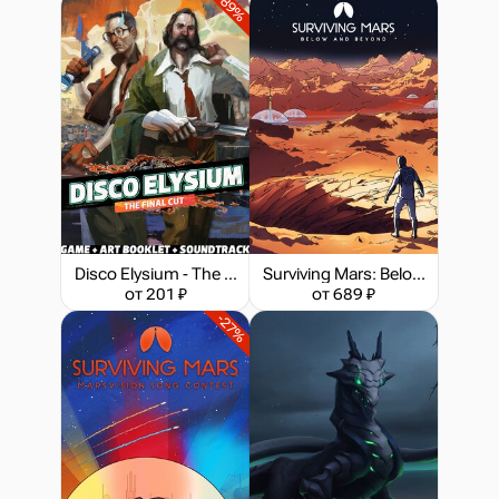
-89%
Disco Elysium - The Final Cut Bundle
Surviving Mars: Below and Beyond
от 201 ₽
от 689 ₽
-27%