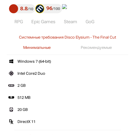
96
8.8
100
10
RPG
Epic Games
Steam
GoG
Системные требования Disco Elysium - The Final Cut
Минимальные
Рекомендуемые
Windows 7 (64-bit)
Intel Core2 Duo
2 GB
512 MB
20 GB
DirectX 11