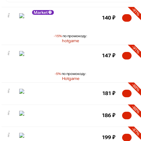
-91%
Market
140
₽
-15%
по промокоду:
hotgame
-91%
147
₽
-5%
по промокоду:
Hotgame
-88%
181
₽
-88%
186
₽
-87%
199
₽