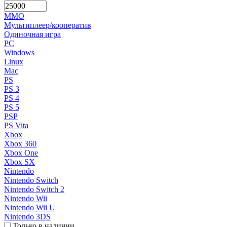
MMO
Мультиплеер/кооператив
Одиночная игра
PC
Windows
Linux
Mac
PS
PS 3
PS 4
PS 5
PSP
PS Vita
Xbox
Xbox 360
Xbox One
Xbox SX
Nintendo
Nintendo Switch
Nintendo Switch 2
Nintendo Wii
Nintendo Wii U
Nintendo 3DS
Только в наличии