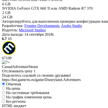
6 GB
NVIDIA GeForce GTX 660 Ti или AMD Radeon R7 370
2 GB
24 GB
Авторизируйтесь
для выполнения проверки конфигурации ва
Разработчик:
Frontier Developments
,
Asobo Studio
Издатель:
Microsoft Studios
Дата выхода:
14 сентября 2018г.
6.7
10
67
100
Casual
Adventure
Steam
Отслеживать цену
1
Поделитесь ссылкой со своими друзьями!
https://hot.game/ru-ru/game/Disneyland-Adventures
Обычная
На цены
На системные требования
На график изменения цены
Без региона
HTML-виджет