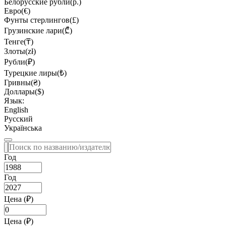
Белорусские рубли(р.)
Евро(€)
Фунты стерлингов(£)
Грузинские лари(₾)
Тенге(₸)
Злоты(zł)
Рубли(₽)
Турецкие лиры(₺)
Гривны(₴)
Доллары($)
Язык:
English
Русский
Українська
Год
Год
Цена (₽)
Цена (₽)