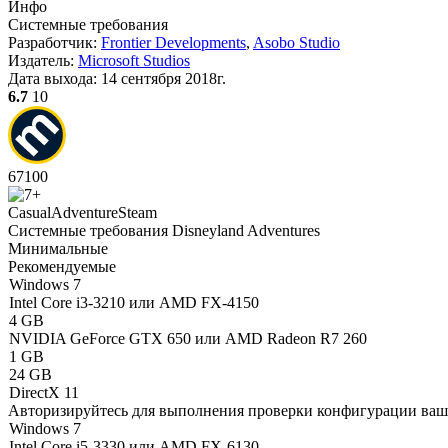
Инфо
Системные требования
Разработчик:
Frontier Developments
,
Asobo Studio
Издатель:
Microsoft Studios
Дата выхода:
14 сентября 2018г.
6.7
10
67
100
Casual
Adventure
Steam
Системные требования Disneyland Adventures
Минимальные
Рекомендуемые
Windows 7
Intel Core i3-3210 или AMD FX-4150
4 GB
NVIDIA GeForce GTX 650 или AMD Radeon R7 260
1 GB
24 GB
DirectX 11
Авторизируйтесь
для выполнения проверки конфигурации ва
Windows 7
Intel Core i5-3330 или AMD FX-6130