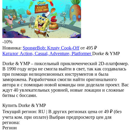
-10%
Новинка:
SpongeBob: Krusty Cook-Off
от 495 ₽
Каталог
Action, Casual, Adventure, Platformer
Dorke & YMP
Dorke & YMP – пиксельный приключенческий 2D-платфомер.
В 1990 году игра не смогла выйти в свет, так как создавалась
при помощи нелицензионных инструментов и была
заморожена. Разработчики смогли найти оригинального
автора и с помощью новой команды они доделали проект. Вас
ждут 40 увлекательных уровней, новые локации и сложные
битвы с боссами.
Купить Dorke & YMP
Текущий регион:
RU
| В других регионах цена
от 49 ₽
(без
учета ком. при оплате)
Выбран предпросмотр цен для
региона:
Регион