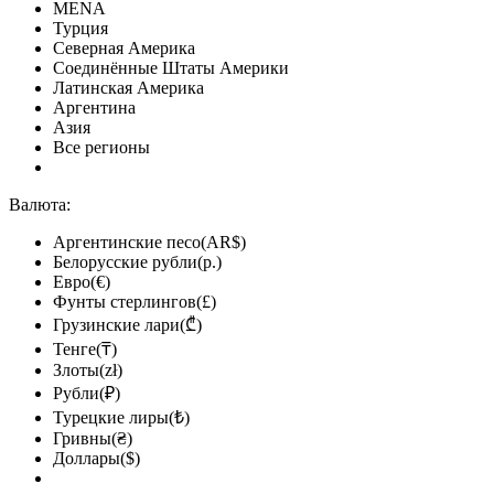
MENA
Турция
Северная Америка
Соединённые Штаты Америки
Латинская Америка
Аргентина
Азия
Все регионы
Валюта:
Аргентинские песо(AR$)
Белорусские рубли(р.)
Евро(€)
Фунты стерлингов(£)
Грузинские лари(₾)
Тенге(₸)
Злоты(zł)
Рубли(₽)
Турецкие лиры(₺)
Гривны(₴)
Доллары($)