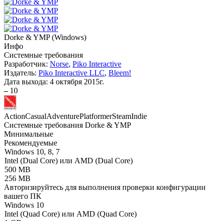
Dorke & YMP
(
Windows
)
Инфо
Системные требования
Разработчик:
Norse
,
Piko Interactive
Издатель:
Piko Interactive LLC
,
Bleem!
Дата выхода:
4 октября 2015г.
–
10
Action
Casual
Adventure
Platformer
Steam
Indie
Системные требования Dorke & YMP
Минимальные
Рекомендуемые
Windows 10, 8, 7
Intel (Dual Core) или AMD (Dual Core)
500 MB
256 MB
Авторизируйтесь
для выполнения проверки конфигурации
вашего ПК
Windows 10
Intel (Quad Core) или AMD (Quad Core)