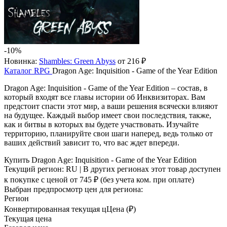
-10%
Новинка:
Shambles: Green Abyss
от 216 ₽
Каталог
RPG
Dragon Age: Inquisition - Game of the Year Edition
Dragon Age: Inquisition - Game of the Year Edition – состав, в
который входят все главы истории об Инквизиторах. Вам
предстоит спасти этот мир, а ваши решения всячески влияют
на будущее. Каждый выбор имеет свои последствия, также,
как и битвы в которых вы будете участвовать. Изучайте
территорию, планируйте свои шаги наперед, ведь только от
ваших действий зависит то, что вас ждет впереди.
Купить Dragon Age: Inquisition - Game of the Year Edition
Текущий регион:
RU
| В других регионах этот товар доступен
к покупке с ценой
от 745 ₽
(без учета ком. при оплате)
Выбран предпросмотр цен для региона:
Регион
Конвертированная текущая ц
Ц
ена (₽)
Текущая цена