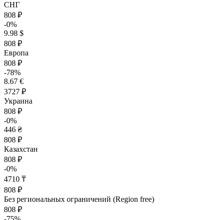
СНГ
808 ₽
-0%
9.98 $
808 ₽
Европа
808 ₽
-78%
8.67 €
3727 ₽
Украина
808 ₽
-0%
446 ₴
808 ₽
Казахстан
808 ₽
-0%
4710 ₸
808 ₽
Без региональных ограничений (Region free)
808 ₽
-75%