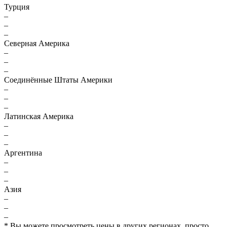
Турция
–
–
–
Северная Америка
–
–
–
Соединённые Штаты Америки
–
–
–
Латинская Америка
–
–
–
Аргентина
–
–
–
Азия
–
–
–
* Вы можете просмотреть цены в других регионах, просто