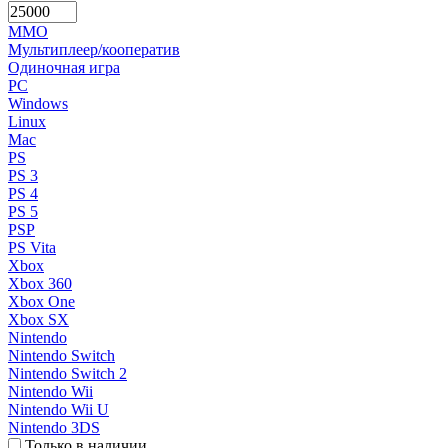
MMO
Мультиплеер/кооператив
Одиночная игра
PC
Windows
Linux
Mac
PS
PS 3
PS 4
PS 5
PSP
PS Vita
Xbox
Xbox 360
Xbox One
Xbox SX
Nintendo
Nintendo Switch
Nintendo Switch 2
Nintendo Wii
Nintendo Wii U
Nintendo 3DS
Только в наличии