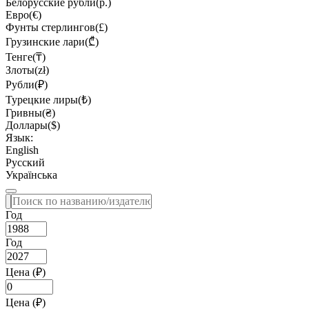
Белорусские рубли(р.)
Евро(€)
Фунты стерлингов(£)
Грузинские лари(₾)
Тенге(₸)
Злоты(zł)
Рубли(₽)
Турецкие лиры(₺)
Гривны(₴)
Доллары($)
Язык:
English
Русский
Українська
Год
Год
Цена (₽)
Цена (₽)