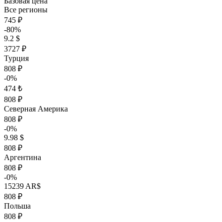
Базовая цена
Все регионы
745 ₽
-80%
9.2 $
3727 ₽
Турция
808 ₽
-0%
474 ₺
808 ₽
Северная Америка
808 ₽
-0%
9.98 $
808 ₽
Аргентина
808 ₽
-0%
15239 AR$
808 ₽
Польша
808 ₽