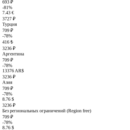
693 ₽
-81%
7.43 €
3727 ₽
Турция
709 ₽
-78%
416 ₺
3236 ₽
Аргентина
709 ₽
-78%
13376 AR$
3236 ₽
Азия
709 ₽
-78%
8.76 $
3236 ₽
Без региональных ограничений (Region free)
709 ₽
-78%
8.76 $