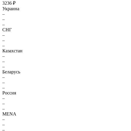
3236 ₽
Украина
–
–
–
СНГ
–
–
–
Казахстан
–
–
–
Беларусь
–
–
–
Россия
–
–
–
MENA
–
–
–