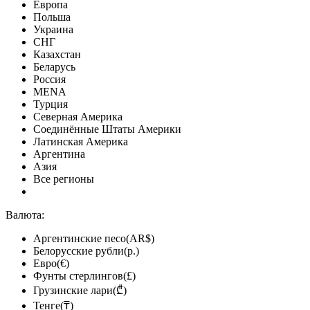
Европа
Польша
Украина
СНГ
Казахстан
Беларусь
Россия
MENA
Турция
Северная Америка
Соединённые Штаты Америки
Латинская Америка
Аргентина
Азия
Все регионы
Валюта:
Аргентинские песо(AR$)
Белорусские рубли(р.)
Евро(€)
Фунты стерлингов(£)
Грузинские лари(₾)
Тенге(₸)