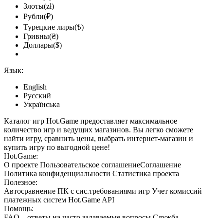
Злоты(zł)
Рубли(₽)
Турецкие лиры(₺)
Гривны(₴)
Доллары($)
Язык:
English
Русский
Українська
Каталог игр Hot.Game предоставляет максимальное
количество игр и ведущих магазинов. Вы легко сможете
найти игру, сравнить цены, выбрать интернет-магазин и
купить игру по выгодной цене!
Hot.Game:
О проекте
Пользовательское соглашение
Соглашение
Политика конфиденциальности
Статистика
проекта
Полезное:
Автосравнение ПК с сис.требованиями игр
Учет комиссий
платежных систем
Hot.Game API
Помощь:
FAQ
– ответы на часто задаваемые вопросы
Служба