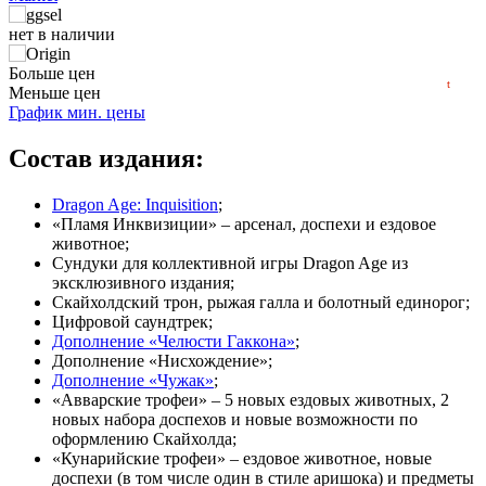
1,000
min
299
нет в наличии
2022
2023
2024
2025
2026
нет в наличии
Больше цен
t
Меньше цен
нет в наличии
График мин. цены
нет в наличии
Состав издания:
нет в наличии
Dragon Age: Inquisition
;
«Пламя Инквизиции» – арсенал, доспехи и ездовое
животное;
Сундуки для коллективной игры Dragon Age из
эксклюзивного издания;
Скайхолдский трон, рыжая галла и болотный единорог;
Цифровой саундтрек;
Дополнение «Челюсти Гаккона»
;
Дополнение «Нисхождение»;
Дополнение «Чужак»
;
«Авварские трофеи» – 5 новых ездовых животных, 2
новых набора доспехов и новые возможности по
оформлению Скайхолда;
«Кунарийские трофеи» – ездовое животное, новые
доспехи (в том числе один в стиле аришока) и предметы