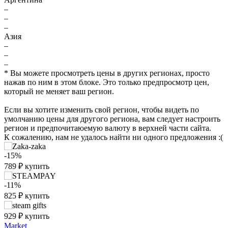
–
–
–
Азия
–
–
–
* Вы можете просмотреть цены в других регионах, просто
нажав по ним в этом блоке. Это только предпросмотр цен,
который не меняет ваш регион.
Если вы хотите изменить свой регион, чтобы видеть по
умолчанию цены для другого региона, вам следует настроить
регион и предпочитаюемую валюту в верхней части сайта.
К сожалению, нам не удалось найти ни одного предложения :(
-15%
789
₽
купить
₽
max
4999
5,000
-11%
4,000
825
₽
купить
3,000
929
₽
купить
2,000
Market