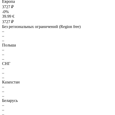
Европа
3727 ₽
-0%
39.99 €
3727 ₽
Без региональных ограничений (Region free)
–
–
–
Польша
–
–
–
СНГ
–
–
–
Казахстан
–
–
–
Беларусь
–
–
–