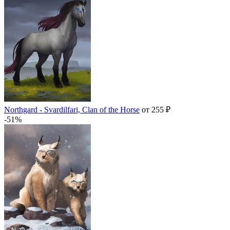
Northgard - Svardilfari, Clan of the Horse
от 255 ₽
-51%