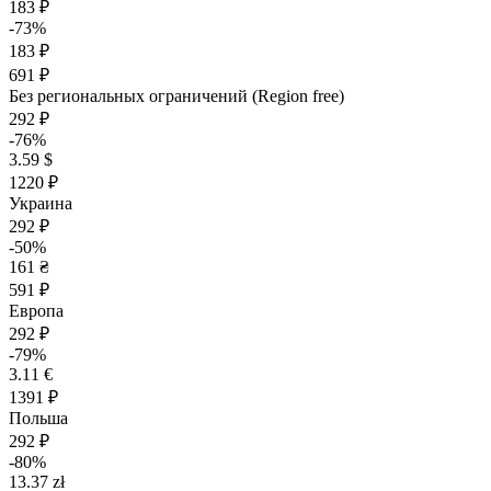
183 ₽
-73%
183 ₽
691 ₽
Без региональных ограничений (Region free)
292 ₽
-76%
3.59 $
1220 ₽
Украина
292 ₽
-50%
161 ₴
591 ₽
Европа
292 ₽
-79%
3.11 €
1391 ₽
Польша
292 ₽
-80%
13.37 zł