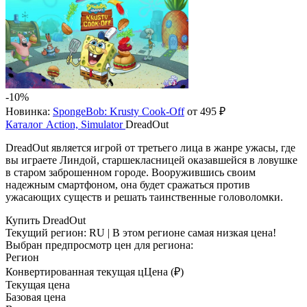
-10%
Новинка:
SpongeBob: Krusty Cook-Off
от 495 ₽
Каталог
Action, Simulator
DreadOut
DreadOut является игрой от третьего лица в жанре ужасы, где
вы играете Линдой, старшекласницей оказавшейся в ловушке
в старом заброшенном городе. Вооружившись своим
надежным смартфоном, она будет сражаться против
ужасающих существ и решать таинственные головоломки.
Купить DreadOut
Текущий регион:
RU
| В этом регионе самая низкая цена!
Выбран предпросмотр цен для региона:
Регион
Конвертированная текущая ц
Ц
ена (₽)
Текущая цена
Базовая цена