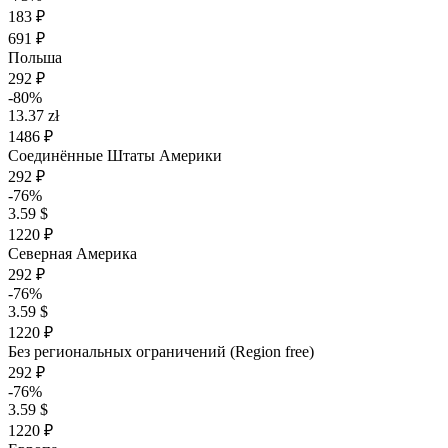
183 ₽
691 ₽
Польша
292 ₽
-80%
13.37 zł
1486 ₽
Соединённые Штаты Америки
292 ₽
-76%
3.59 $
1220 ₽
Северная Америка
292 ₽
-76%
3.59 $
1220 ₽
Без региональных ограничений (Region free)
292 ₽
-76%
3.59 $
1220 ₽