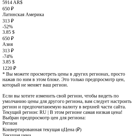
5914 AR$
650 ₽
Латинская Америка
313 ₽
-52%
3.85 $
650 ₽
Азия
313 ₽
-74%
3.85 $
1220 ₽
* Вы можете просмотреть цены в других регионах, просто
нажав по ним в этом блоке. Это только предпросмотр цен,
который не меняет ваш регион.
Если вы хотите изменить свой регион, чтобы видеть по
умолчанию цены для другого региона, вам следует настроить
регион и предпочитаюемую валюту в верхней части сайта.
Текущий регион:
RU
| В этом регионе самая низкая цена!
Выбран предпросмотр цен для региона:
Регион
Конвертированная текущая ц
Ц
ена (₽)
Текущая цена