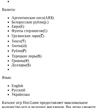
Валюта:
Аргентинские песо(AR$)
Белорусские рубли(р.)
Евро(€)
Фунты стерлингов(£)
Грузинские лари(₾)
Тенге(₸)
Злоты(zł)
Рубли(₽)
Турецкие лиры(₺)
Гривны(₴)
Доллары($)
Язык:
English
Русский
Українська
Каталог игр Hot.Game предоставляет максимальное
количество игр и ведущих магазинов. Вы легко сможете