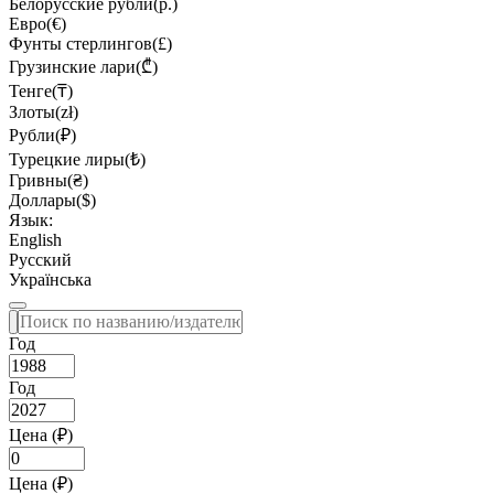
Белорусские рубли(р.)
Евро(€)
Фунты стерлингов(£)
Грузинские лари(₾)
Тенге(₸)
Злоты(zł)
Рубли(₽)
Турецкие лиры(₺)
Гривны(₴)
Доллары($)
Язык:
English
Русский
Українська
Год
Год
Цена (₽)
Цена (₽)