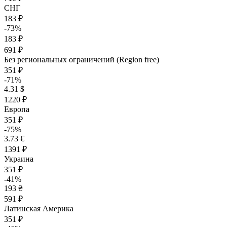
СНГ
183 ₽
-73%
183 ₽
691 ₽
Без региональных ограничений (Region free)
351 ₽
-71%
4.31 $
1220 ₽
Европа
351 ₽
-75%
3.73 €
1391 ₽
Украина
351 ₽
-41%
193 ₴
591 ₽
Латинская Америка
351 ₽