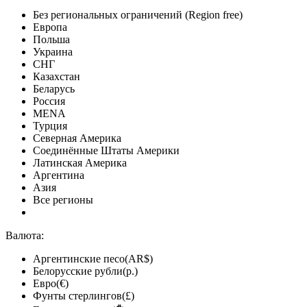
Без региональных ограничений (Region free)
Европа
Польша
Украина
СНГ
Казахстан
Беларусь
Россия
MENA
Турция
Северная Америка
Соединённые Штаты Америки
Латинская Америка
Аргентина
Азия
Все регионы
Валюта:
Аргентинские песо(AR$)
Белорусские рубли(р.)
Евро(€)
Фунты стерлингов(£)