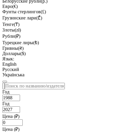
Белорусские рубли(р.)
Евро(€)
Фунты стерлингов(£)
Грузинские лари(₾)
Тенге(₸)
Злоты(zł)
Рубли(₽)
Турецкие лиры(₺)
Гривны(₴)
Доллары($)
Язык:
English
Русский
Українська
Год
Год
Цена (₽)
Цена (₽)