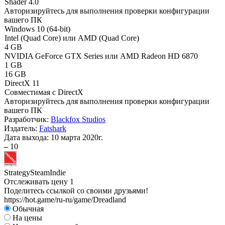
Shader 4.0
Авторизируйтесь
для выполнения проверки конфигурации
вашего ПК
Windows 10 (64-bit)
Intel (Quad Core) или AMD (Quad Core)
4 GB
NVIDIA GeForce GTX Series или AMD Radeon HD 6870
1 GB
16 GB
DirectX 11
Совместимая с DirectX
Авторизируйтесь
для выполнения проверки конфигурации
вашего ПК
Разработчик:
Blackfox Studios
Издатель:
Fatshark
Дата выхода:
10 марта 2020г.
–
10
Strategy
Steam
Indie
Отслеживать цену
1
Поделитесь ссылкой со своими друзьями!
https://hot.game/ru-ru/game/Dreadland
Обычная
На цены