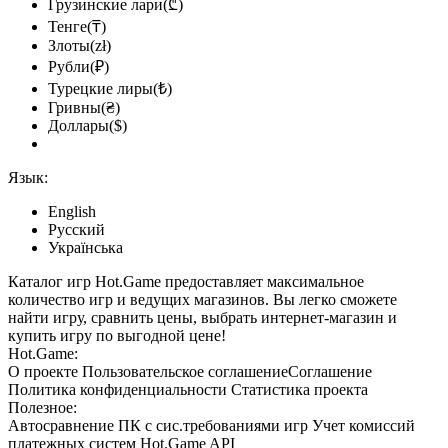
Грузинские лари(₾)
Тенге(₸)
Злоты(zł)
Рубли(₽)
Турецкие лиры(₺)
Гривны(₴)
Доллары($)
Язык:
English
Русский
Українська
Каталог игр Hot.Game предоставляет максимальное
количество игр и ведущих магазинов. Вы легко сможете
найти игру, сравнить цены, выбрать интернет-магазин и
купить игру по выгодной цене!
Hot.Game:
О проекте
Пользовательское соглашение
Соглашение
Политика конфиденциальности
Статистика
проекта
Полезное:
Автосравнение ПК с сис.требованиями игр
Учет комиссий
платежных систем
Hot.Game API