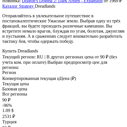
Новинка:
Dragon's Dogma 2: Dark Arisen - Expansion
от 1969 ₽
Каталог
Strategy
Dreadlands
Отправляйтесь в увлекательное путешествие в
постапокалептические Ужасные земли. Выбрав одну из трёх
фракций, вы будете проходить различные кампании. Вы
встретите немало врагов, блуждая по угам, болотам, джунглям
и пустыням. А в сражениях следует внимательно разработать
тактику боя, чтобы одержать победу.
Купить Dreadlands
Текущий регион:
RU
| В других регионах цена
от 90 ₽
(без
учета ком. при оплате)
Выбран предпросмотр цен для
региона:
Регион
Конвертированная текущая ц
Ц
ена (₽)
Текущая цена
Базовая цена
Все регионы
90 ₽
-96%
1.09 $
2531 ₽
Турция