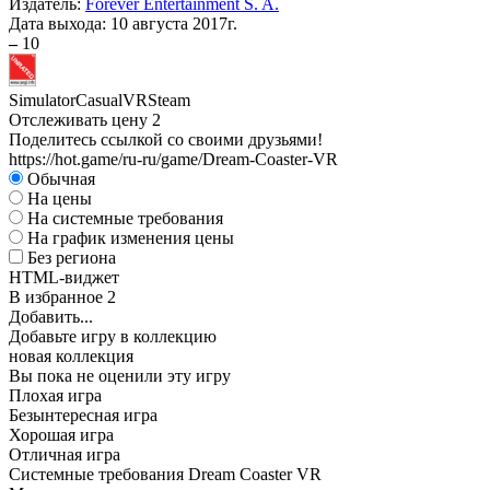
Издатель:
Forever Entertainment S. A.
Дата выхода:
10 августа 2017г.
–
10
Simulator
Casual
VR
Steam
Отслеживать цену
2
Поделитесь ссылкой со своими друзьями!
https://hot.game/ru-ru/game/Dream-Coaster-VR
Обычная
На цены
На системные требования
На график изменения цены
Без региона
HTML-виджет
В избранное
2
Добавить...
Добавьте игру в коллекцию
новая коллекция
Вы пока не оценили эту игру
Плохая игра
Безынтересная игра
Хорошая игра
Отличная игра
Системные требования Dream Coaster VR