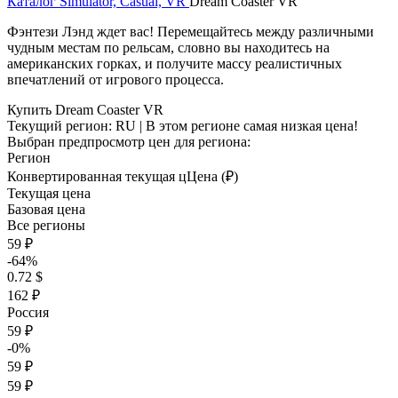
Каталог
Simulator, Casual, VR
Dream Coaster VR
Фэнтези Лэнд ждет вас! Перемещайтесь между различными
чудным местам по рельсам, словно вы находитесь на
американских горках, и получите массу реалистичных
впечатлений от игрового процесса.
Купить Dream Coaster VR
Текущий регион:
RU
| В этом регионе самая низкая цена!
Выбран предпросмотр цен для региона:
Регион
Конвертированная текущая ц
Ц
ена (₽)
Текущая цена
Базовая цена
Все регионы
59 ₽
-64%
0.72 $
162 ₽
Россия
59 ₽
-0%
59 ₽
59 ₽