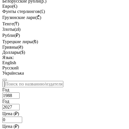
Белорусские рубли(р.)
Евро(€)
Фунты стерлингов(£)
Грузинские лари(₾)
Тенге(₸)
Злоты(zł)
Рубли(₽)
Турецкие лиры(₺)
Гривны(₴)
Доллары($)
Язык:
English
Русский
Українська
Год
Год
Цена (₽)
Цена (₽)