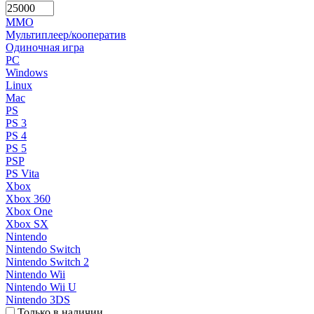
MMO
Мультиплеер/кооператив
Одиночная игра
PC
Windows
Linux
Mac
PS
PS 3
PS 4
PS 5
PSP
PS Vita
Xbox
Xbox 360
Xbox One
Xbox SX
Nintendo
Nintendo Switch
Nintendo Switch 2
Nintendo Wii
Nintendo Wii U
Nintendo 3DS
Только в наличии