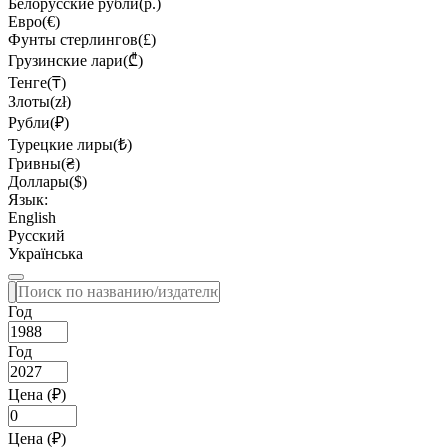
Белорусские рубли(р.)
Евро(€)
Фунты стерлингов(£)
Грузинские лари(₾)
Тенге(₸)
Злоты(zł)
Рубли(₽)
Турецкие лиры(₺)
Гривны(₴)
Доллары($)
Язык:
English
Русский
Українська
Год
Год
Цена (₽)
Цена (₽)