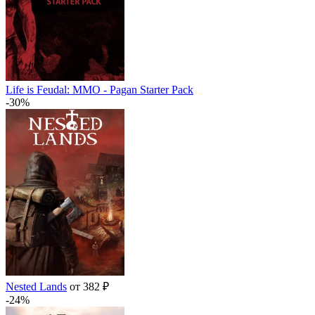
Life is Feudal: MMO - Pagan Starter Pack
-30%
Nested Lands
от 382 ₽
-24%