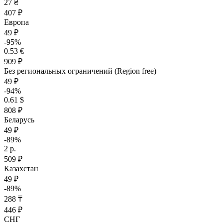
27 ₴
407 ₽
Европа
49 ₽
-95%
0.53 €
909 ₽
Без региональных ограничений (Region free)
49 ₽
-94%
0.61 $
808 ₽
Беларусь
49 ₽
-89%
2 р.
509 ₽
Казахстан
49 ₽
-89%
288 ₸
446 ₽
СНГ