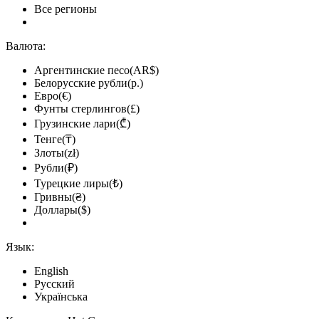
Все регионы
Валюта:
Аргентинские песо(AR$)
Белорусские рубли(р.)
Евро(€)
Фунты стерлингов(£)
Грузинские лари(₾)
Тенге(₸)
Злоты(zł)
Рубли(₽)
Турецкие лиры(₺)
Гривны(₴)
Доллары($)
Язык:
English
Русский
Українська