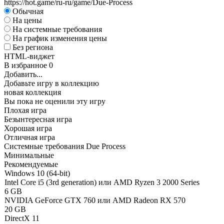
https://hot.game/ru-ru/game/Due-Process
Обычная
На цены
На системные требования
На график изменения цены
Без региона
HTML-виджет
В избранное
0
Добавить...
Добавьте игру в коллекцию
новая коллекция
Вы пока не оценили эту игру
Плохая игра
Безынтересная игра
Хорошая игра
Отличная игра
Системные требования Due Process
Минимальные
Рекомендуемые
Windows 10 (64-bit)
Intel Core i5 (3rd generation) или AMD Ryzen 3 2000 Series
6 GB
NVIDIA GeForce GTX 760 или AMD Radeon RX 570
20 GB
DirectX 11