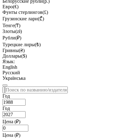
Белорусские рубли(р.)
Евро(€)
Фунты стерлингов(£)
Грузинские лари(₾)
Тенге(₸)
Злоты(zł)
Рубли(₽)
Турецкие лиры(₺)
Гривны(₴)
Доллары($)
Язык:
English
Русский
Українська
Год
Год
Цена (₽)
Цена (₽)