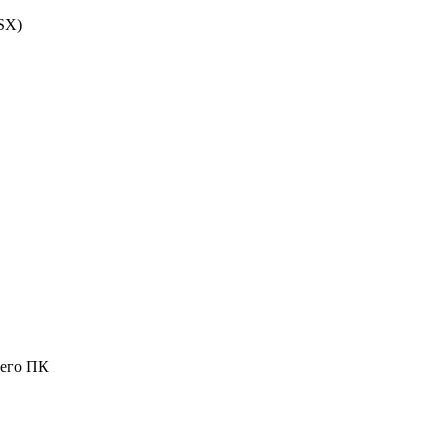
 SX
)
шего ПК