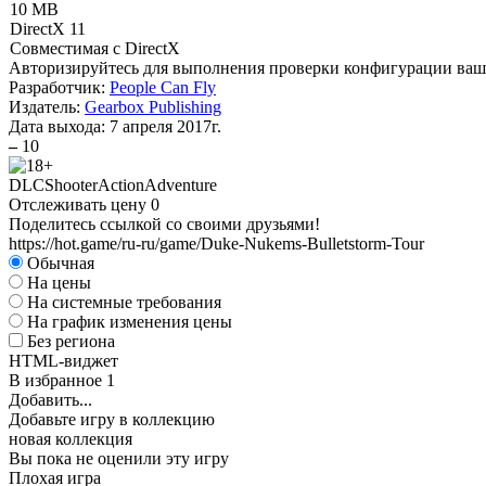
10 MB
DirectX 11
Совместимая с DirectX
Авторизируйтесь
для выполнения проверки конфигурации ва
Разработчик:
People Can Fly
Издатель:
Gearbox Publishing
Дата выхода:
7 апреля 2017г.
–
10
DLC
Shooter
Action
Adventure
Отслеживать цену
0
Поделитесь ссылкой со своими друзьями!
https://hot.game/ru-ru/game/Duke-Nukems-Bulletstorm-Tour
Обычная
На цены
На системные требования
На график изменения цены
Без региона
HTML-виджет
В избранное
1
Добавить...
Добавьте игру в коллекцию
новая коллекция
Вы пока не оценили эту игру
Плохая игра