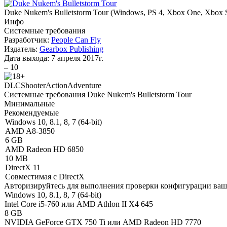
Duke Nukem's Bulletstorm Tour
(
Windows, PS 4, Xbox One, Xbox
Инфо
Системные требования
Разработчик:
People Can Fly
Издатель:
Gearbox Publishing
Дата выхода:
7 апреля 2017г.
–
10
DLC
Shooter
Action
Adventure
Системные требования Duke Nukem's Bulletstorm Tour
Минимальные
Рекомендуемые
Windows 10, 8.1, 8, 7 (64-bit)
AMD A8-3850
6 GB
AMD Radeon HD 6850
10 MB
DirectX 11
Совместимая с DirectX
Авторизируйтесь
для выполнения проверки конфигурации ва
Windows 10, 8.1, 8, 7 (64-bit)
Intel Core i5-760 или AMD Athlon II X4 645
8 GB
NVIDIA GeForce GTX 750 Ti или AMD Radeon HD 7770