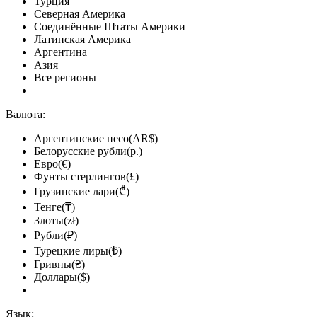
Турция
Северная Америка
Соединённые Штаты Америки
Латинская Америка
Аргентина
Азия
Все регионы
Валюта:
Аргентинские песо(AR$)
Белорусские рубли(р.)
Евро(€)
Фунты стерлингов(£)
Грузинские лари(₾)
Тенге(₸)
Злоты(zł)
Рубли(₽)
Турецкие лиры(₺)
Гривны(₴)
Доллары($)
Язык: