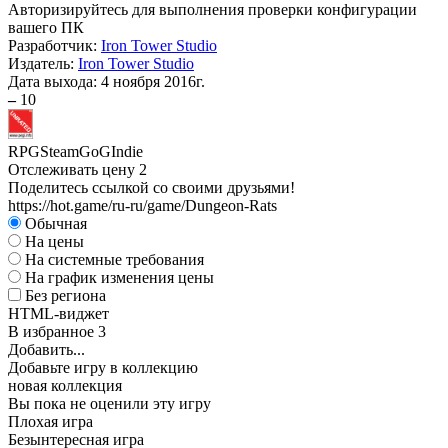
Авторизируйтесь
для выполнения проверки конфигурации
вашего ПК
Разработчик:
Iron Tower Studio
Издатель:
Iron Tower Studio
Дата выхода:
4 ноября 2016г.
–
10
RPG
Steam
GoG
Indie
Отслеживать цену
2
Поделитесь ссылкой со своими друзьями!
https://hot.game/ru-ru/game/Dungeon-Rats
Обычная
На цены
На системные требования
На график изменения цены
Без региона
HTML-виджет
В избранное
3
Добавить...
Добавьте игру в коллекцию
новая коллекция
Вы пока не оценили эту игру
Плохая игра
Безынтересная игра