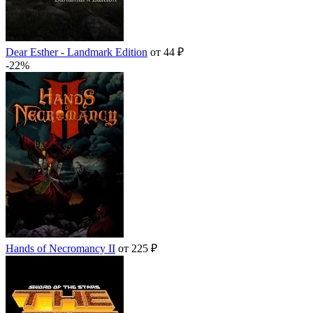
Dear Esther - Landmark Edition
от 44 ₽
-22%
Hands of Necromancy II
от 225 ₽