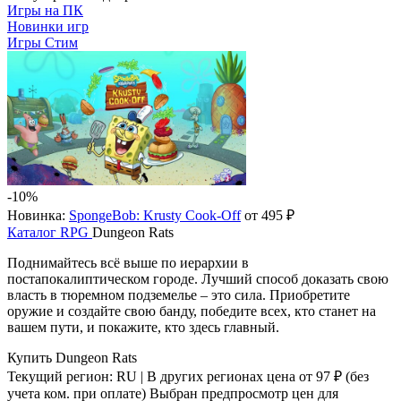
Игры на ПК
Новинки игр
Игры Стим
-10%
Новинка:
SpongeBob: Krusty Cook-Off
от 495 ₽
Каталог
RPG
Dungeon Rats
Поднимайтесь всё выше по иерархии в
постапокалиптическом городе. Лучший способ доказать свою
власть в тюремном подземелье – это сила. Приобретите
оружие и создайте свою банду, победите всех, кто станет на
вашем пути, и покажите, кто здесь главный.
Купить Dungeon Rats
Текущий регион:
RU
| В других регионах цена
от 97 ₽
(без
учета ком. при оплате)
Выбран предпросмотр цен для