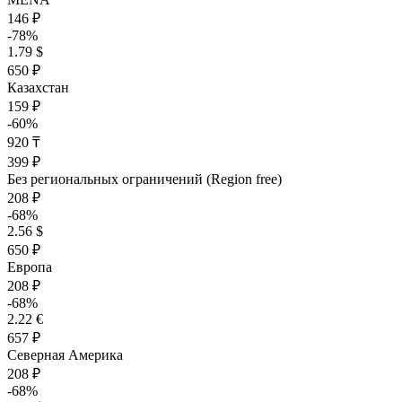
146 ₽
-78%
1.79 $
650 ₽
Казахстан
159 ₽
-60%
920 ₸
399 ₽
Без региональных ограничений (Region free)
208 ₽
-68%
2.56 $
650 ₽
Европа
208 ₽
-68%
2.22 €
657 ₽
Северная Америка
208 ₽
-68%