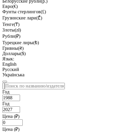
Белорусские рубли(р.)
Евро(€)
Фунты стерлингов(£)
Грузинские лари(₾)
Тенге(₸)
Злоты(zł)
Рубли(₽)
Турецкие лиры(₺)
Гривны(₴)
Доллары($)
Язык:
English
Русский
Українська
Год
Год
Цена (₽)
Цена (₽)