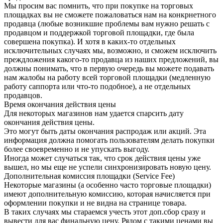
Мы просим вас помнить, что при покупке на торговых
площадках вы не сможете пожаловаться нам на конкрнетного
продавца (любые возникшие проблемы вам нужно решать с
продавцом и поддержкой торговой площадки, где была
совершена покупка). И хотя в каких-то отдельных
исключительных случаях мы, возможно, и сможем исключить
преждложения какого-то продавца из наших предложений, вы
должны понимать, что в первую очередь вы можете подавать
нам жалобы на работу всей торговой площадки (медленную
работу саппорта или что-то подобное), а не отдельных
продавцов.
Время окончания действия цены
Для некоторых магазинов нам удается спарсить дату
окончания действия цены.
Это могут быть даты окончания распродаж или акций. Эта
информация должна помогать пользователям делать покупки
более своевременно и не упускать выгоду.
Иногда может случаться так, что срок действия цены уже
вышел, но мы еще не успели синхронизировать новую цену.
Дополнительная комиссия площадки (Service Fee)
Некоторые магазины (а особенно часто торговые площадки)
имеют дополнительную комиссию, которая начисляется при
оформлении покупки и не видна на странице товара.
В таких случаях мы стараемся учесть этот доп.сбор сразу и
вывести для вас финальную цену. Рядом с такими ценами вы