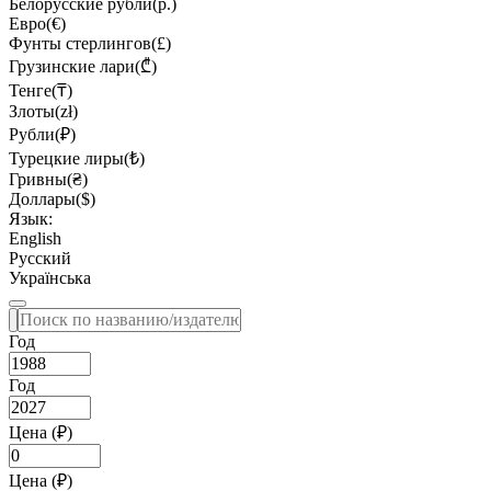
Белорусские рубли(р.)
Евро(€)
Фунты стерлингов(£)
Грузинские лари(₾)
Тенге(₸)
Злоты(zł)
Рубли(₽)
Турецкие лиры(₺)
Гривны(₴)
Доллары($)
Язык:
English
Русский
Українська
Год
Год
Цена (₽)
Цена (₽)