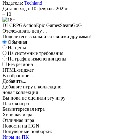
Издатель:
Techland
Дата выхода:
10 февраля 2025г.
–
10
DLC
RPG
Action
Epic Games
Steam
GoG
Отслеживать цену
...
Поделитесь ссылкой со своими друзьями!
Обычная
На цены
На системные требования
На график изменения цены
Без региона
HTML-виджет
В избранное
...
Добавить...
Добавьте игру в коллекцию
новая коллекция
Вы пока не оценили эту игру
Плохая игра
Безынтересная игра
Хорошая игра
Отличная игра
Новости на HGN:
Популярные подборки:
Игры на ПК