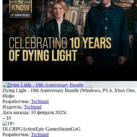
Dying Light - 10th Anniversary Bundle
(
Windows, PS 4, Xbox One
Инфо
Разработчик:
Techland
Издатель:
Techland
Дата выхода:
10 февраля 2025г.
–
10
DLC
RPG
Action
Epic Games
Steam
GoG
Разработчик:
Techland