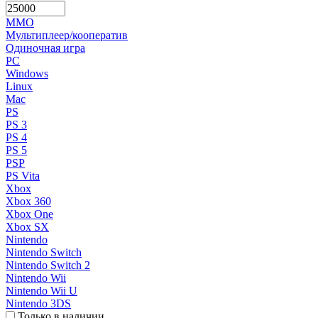
MMO
Мультиплеер/кооператив
Одиночная игра
PC
Windows
Linux
Mac
PS
PS 3
PS 4
PS 5
PSP
PS Vita
Xbox
Xbox 360
Xbox One
Xbox SX
Nintendo
Nintendo Switch
Nintendo Switch 2
Nintendo Wii
Nintendo Wii U
Nintendo 3DS
Только в наличии