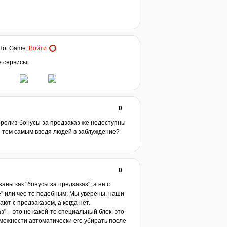
Hot.Game
:
Войти
е сервисы:
0
в релиз бонусы за предзаказ же недоступны
з тем самым вводя людей в заблуждение?
0
аны как "бонусы за предзаказ", а не с
е" или чес-то подобным. Мы уверены, наши
ют с предзаказом, а когда нет.
з" – это не какой-то специальный блок, это
зможности автоматически его убирать после