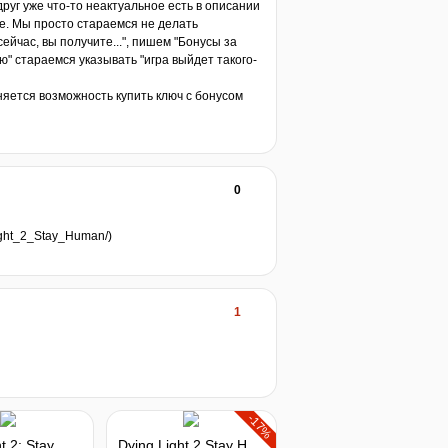
друг уже что-то неактуальное есть в описании
е. Мы просто стараемся не делать
йчас, вы получите...", пишем "Бонусы за
лю" стараемся указывать "игра выйдет такого-
няется возможность купить ключ с бонусом
0
ight_2_Stay_Human/)
1
-17%
Dying Light 2: Stay Human - Ultimate Upgrade
Dying Light 2 Stay Human: Reloaded Edition