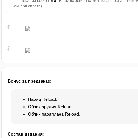
Текущий регион:
RU
| В других регионах этот товар доступен к по
ком. при оплате)
Бонус за предзаказ:
Наряд Reload;
Облик оружия Reload;
Облик параплана Reload.
Состав издания: