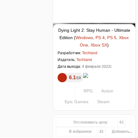
Dying Light 2: Stay Human - Ultimate
Edition
(
Windows, PS 4, PS 5, Xbox
One, Xbox SX
)
Разработчик:
Techland
Издатель:
Techland
Дата выхода:
4 февраля 2022г.
6.1
10
RPG
Action
Epic Games
Steam
Отслеживать цену
61
В избранное
42
Добавить...