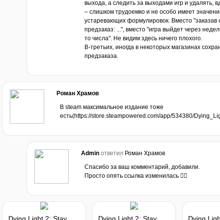
выхода, а следить за выходами игр и удалять, в
– слишком трудоемко и не особо имеет значени
устаревающих формулировок. Вместо "заказав се
предзаказ: ...", вместо "игра выйдет через неде
то числа". Не видим здесь ничего плохого.
В-третьих, иногда в некоторых магазинах сохра
предзаказа.
Роман Храмов
В steam максимальное издание тоже
есть(https://store.steampowered.com/app/534380/Dying_L
Admin
ответил
Роман Храмов
Спасибо за ваш комментарий, добавили.
Просто опять ссылка изменилась 🤦‍♂️
Dying Light 2: Stay Human - Collector's Edition
Dying Light 2: Stay Human - Deluxe Edition