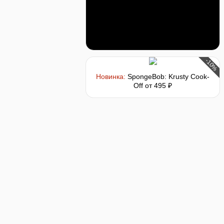
-10%
Новинка:
SpongeBob: Krusty Cook-
Off
от 495 ₽