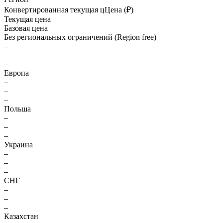
Конвертированная текущая ц
Ц
ена (₽)
Текущая цена
Базовая цена
Без региональных ограничений (Region free)
–
–
–
Европа
–
–
–
Польша
–
–
–
Украина
–
–
–
СНГ
–
–
–
Казахстан