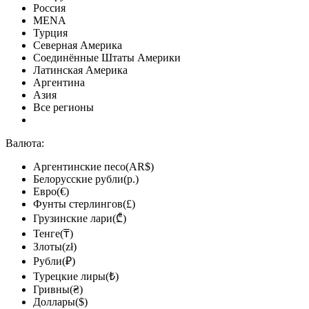
Россия
MENA
Турция
Северная Америка
Соединённые Штаты Америки
Латинская Америка
Аргентина
Азия
Все регионы
Валюта:
Аргентинские песо(AR$)
Белорусские рубли(р.)
Евро(€)
Фунты стерлингов(£)
Грузинские лари(₾)
Тенге(₸)
Злоты(zł)
Рубли(₽)
Турецкие лиры(₺)
Гривны(₴)
Доллары($)