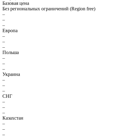
Базовая цена
Без региональных ограничений (Region free)
–
–
–
Европа
–
–
–
Польша
–
–
–
Украина
–
–
–
СНГ
–
–
–
Казахстан
–
–
–