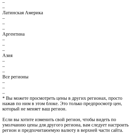
–
–
Латинская Америка
–
–
–
Аргентина
–
–
–
Азия
–
–
–
Все регионы
–
–
₽
–
* Вы можете просмотреть цены в других регионах, просто
1,805
нажав по ним в этом блоке. Это только предпросмотр цен,
который не меняет ваш регион.
max
min
1799
1,800
Если вы хотите изменить свой регион, чтобы видеть по
умолчанию цены для другого региона, вам следует настроить
регион и предпочитаюемую валюту в верхней части сайта.
1,795