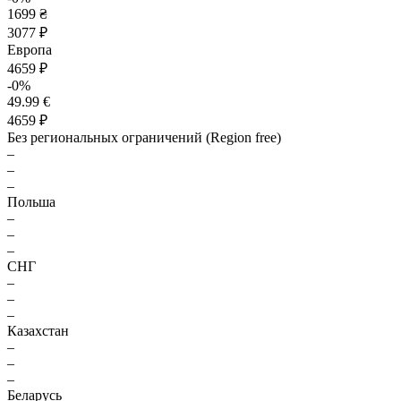
1699 ₴
3077 ₽
Европа
4659 ₽
-0%
49.99 €
4659 ₽
Без региональных ограничений (Region free)
–
–
–
Польша
–
–
–
СНГ
–
–
–
Казахстан
–
–
–
Беларусь