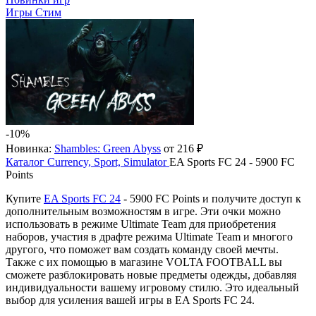
Игры Стим
-10%
Новинка:
Shambles: Green Abyss
от 216 ₽
Каталог
Currency, Sport, Simulator
EA Sports FC 24 - 5900 FC
Points
Купите
EA Sports FC 24
- 5900 FC Points и получите доступ к
дополнительным возможностям в игре. Эти очки можно
использовать в режиме Ultimate Team для приобретения
наборов, участия в драфте режима Ultimate Team и многого
другого, что поможет вам создать команду своей мечты.
Также с их помощью в магазине VOLTA FOOTBALL вы
сможете разблокировать новые предметы одежды, добавляя
индивидуальности вашему игровому стилю. Это идеальный
выбор для усиления вашей игры в EA Sports FC 24​​​​.