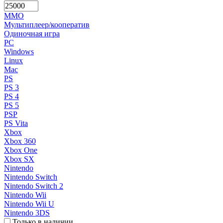
MMO
Мультиплеер/кооператив
Одиночная игра
PC
Windows
Linux
Mac
PS
PS 3
PS 4
PS 5
PSP
PS Vita
Xbox
Xbox 360
Xbox One
Xbox SX
Nintendo
Nintendo Switch
Nintendo Switch 2
Nintendo Wii
Nintendo Wii U
Nintendo 3DS
Только в наличии