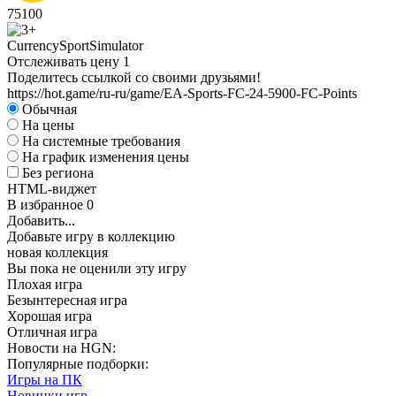
75
100
Currency
Sport
Simulator
Отслеживать цену
1
Поделитесь ссылкой со своими друзьями!
https://hot.game/ru-ru/game/EA-Sports-FC-24-5900-FC-Points
Обычная
На цены
На системные требования
На график изменения цены
Без региона
HTML-виджет
В избранное
0
Добавить...
Добавьте игру в коллекцию
новая коллекция
Вы пока не оценили эту игру
Плохая игра
Безынтересная игра
Хорошая игра
Отличная игра
Новости на HGN:
Популярные подборки:
Игры на ПК
Новинки игр