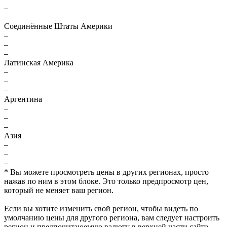
–
–
Соединённые Штаты Америки
–
–
–
Латинская Америка
–
–
–
Аргентина
–
–
–
Азия
–
–
–
* Вы можете просмотреть цены в других регионах, просто
нажав по ним в этом блоке. Это только предпросмотр цен,
который не меняет ваш регион.
Если вы хотите изменить свой регион, чтобы видеть по
умолчанию цены для другого региона, вам следует настроить
регион и предпочитаюемую валюту в верхней части сайта.