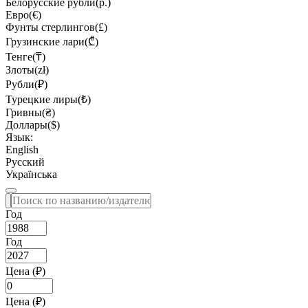
Белорусские рубли(р.)
Евро(€)
Фунты стерлингов(£)
Грузинские лари(₾)
Тенге(₸)
Злоты(zł)
Рубли(₽)
Турецкие лиры(₺)
Гривны(₴)
Доллары($)
Язык:
English
Русский
Українська
Год
Год
Цена (₽)
Цена (₽)