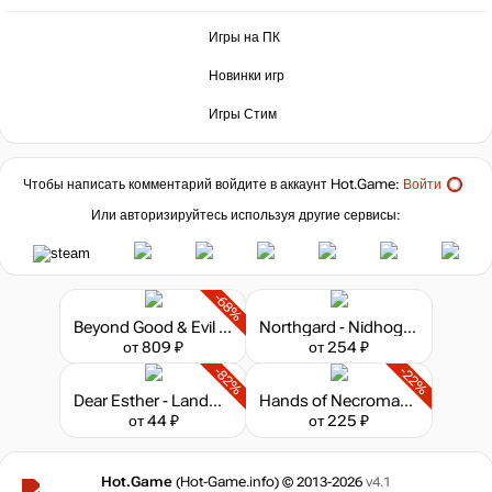
Игры на ПК
Новинки игр
Игры Стим
Чтобы написать комментарий войдите в аккаунт
Hot.Game
:
Войти
Или авторизируйтесь используя другие сервисы:
-68%
Beyond Good & Evil - 20th Anniversary Edition
Northgard - Nidhogg, Clan of the Dragon
от 809 ₽
от 254 ₽
-82%
-22%
Dear Esther - Landmark Edition
Hands of Necromancy II
от 44 ₽
от 225 ₽
Hot.Game
(Hot-Game.info) © 2013-2026
v4.1