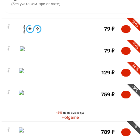
(без учета ком. при оплате)
-90%
79
₽
-90%
79
₽
-84%
129
₽
-5%
759
₽
-5%
по промокоду:
Hotgame
-1%
789
₽