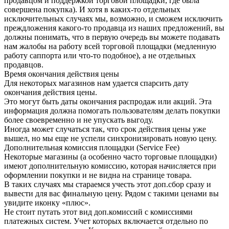
продавцом и поддержкой торговой площадки, где была
совершена покупка). И хотя в каких-то отдельных
исключительных случаях мы, возможно, и сможем исключить
преждложения какого-то продавца из наших предложений, вы
должны понимать, что в первую очередь вы можете подавать
нам жалобы на работу всей торговой площадки (медленную
работу саппорта или что-то подобное), а не отдельных
продавцов.
Время окончания действия цены
Для некоторых магазинов нам удается спарсить дату
окончания действия цены.
Это могут быть даты окончания распродаж или акций. Эта
информация должна помогать пользователям делать покупки
более своевременно и не упускать выгоду.
Иногда может случаться так, что срок действия цены уже
вышел, но мы еще не успели синхронизировать новую цену.
Дополнительная комиссия площадки (Service Fee)
Некоторые магазины (а особенно часто торговые площадки)
имеют дополнительную комиссию, которая начисляется при
оформлении покупки и не видна на странице товара.
В таких случаях мы стараемся учесть этот доп.сбор сразу и
вывести для вас финальную цену. Рядом с такими ценами вы
увидите иконку «плюс».
Не стоит путать этот вид доп.комиссий с комиссиями
платежных систем. Учет которых включается отдельно по