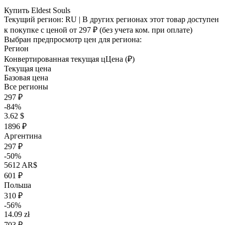
Купить Eldest Souls
Текущий регион:
RU
| В других регионах этот товар доступен
к покупке с ценой
от 297 ₽
(без учета ком. при оплате)
Выбран предпросмотр цен для региона:
Регион
Конвертированная текущая ц
Ц
ена (₽)
Текущая цена
Базовая цена
Все регионы
297 ₽
-84%
3.62 $
1896 ₽
Аргентина
297 ₽
-50%
5612 AR$
601 ₽
Польша
310 ₽
-56%
14.09 zł
703 ₽