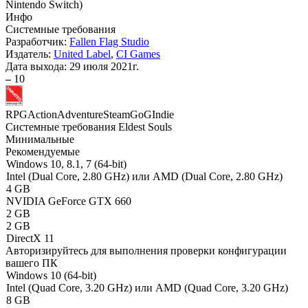
Nintendo Switch
)
Инфо
Системные требования
Разработчик:
Fallen Flag Studio
Издатель:
United Label
,
CI Games
Дата выхода:
29 июля 2021г.
–
10
RPG
Action
Adventure
Steam
GoG
Indie
Системные требования Eldest Souls
Минимальные
Рекомендуемые
Windows 10, 8.1, 7 (64-bit)
Intel (Dual Core, 2.80 GHz) или AMD (Dual Core, 2.80 GHz)
4 GB
NVIDIA GeForce GTX 660
2 GB
2 GB
DirectX 11
Авторизируйтесь
для выполнения проверки конфигурации
вашего ПК
Windows 10 (64-bit)
Intel (Quad Core, 3.20 GHz) или AMD (Quad Core, 3.20 GHz)
8 GB