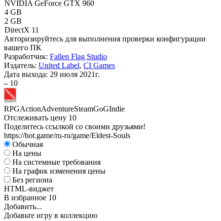
NVIDIA GeForce GTX 960
4 GB
2 GB
DirectX 11
Авторизируйтесь
для выполнения проверки конфигурации
вашего ПК
Разработчик:
Fallen Flag Studio
Издатель:
United Label
,
CI Games
Дата выхода:
29 июля 2021г.
–
10
RPG
Action
Adventure
Steam
GoG
Indie
Отслеживать цену
10
Поделитесь ссылкой со своими друзьями!
https://hot.game/ru-ru/game/Eldest-Souls
Обычная
На цены
На системные требования
На график изменения цены
Без региона
HTML-виджет
В избранное
10
Добавить...
Добавьте игру в коллекцию