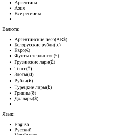
Аргентина
Азия
Все регионы
Валюта:
Аргентинские песо(AR$)
Белорусские рубли(р.)
Евро(€)
Фунты стерлингов(£)
Грузинские лари(₾)
Тенге(₸)
Злоты(zł)
Рубли(₽)
Турецкие лиры(₺)
Гривны(₴)
Доллары($)
Язык:
English
Русский