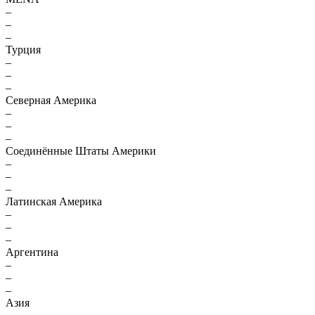
–
–
–
Турция
–
–
–
Северная Америка
–
–
–
Соединённые Штаты Америки
–
–
–
Латинская Америка
–
–
–
Аргентина
–
–
–
Азия