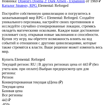
Новинка:
Dragon's Dogma 2: Dark Arisen - Expansion
от 1969 ₽
Каталог
Strategy, RPG
Elemental: Reforged
Постройте собственную цивилизацию и погрузитесь в
захватывающий мир RPG с Elemental: Reforged. Создайте
уникального персонажа, настройте своих противников и
исследуйте случайно сгенерированные локации, стремясь
овладеть магическими осколками. Каждое ваше достижение
усиливает силу, открывая новые заклинания и способности.
Купив эту игру, вы обретете возможность влиять на ход
событий и отношения с другими цивилизациями, которые
также стремятся к власти. Ваше решение может изменить весь
мир.
Купить Elemental: Reforged
Текущий регион:
RU
| В других регионах цена
от 443 ₽
(без
учета ком. при оплате)
Выбран предпросмотр цен для
региона:
Регион
Конвертированная текущая ц
Ц
ена (₽)
Текущая цена
Базовая цена
Все регионы
443 ₽
-85%