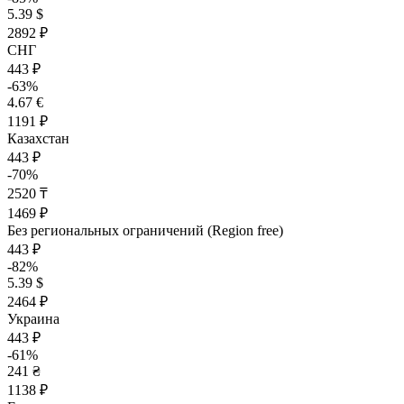
5.39 $
2892 ₽
СНГ
443 ₽
-63%
4.67 €
1191 ₽
Казахстан
443 ₽
-70%
2520 ₸
1469 ₽
Без региональных ограничений (Region free)
443 ₽
-82%
5.39 $
2464 ₽
Украина
443 ₽
-61%
241 ₴
1138 ₽