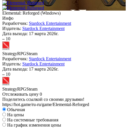
Elemental: Reforged
(
Windows
)
Инфо
Разработчик:
Stardock Entertainment
Издатель:
Stardock Entertainment
Дата выхода:
17 марта 2026г.
–
10
Strategy
RPG
Steam
Разработчик:
Stardock Entertainment
Издатель:
Stardock Entertainment
Дата выхода:
17 марта 2026г.
–
10
Strategy
RPG
Steam
Отслеживать цену
0
Поделитесь ссылкой со своими друзьями!
https://hot.game/ru-ru/game/Elemental-Reforged
Обычная
На цены
На системные требования
На график изменения цены