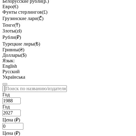
Белорусские рубли(р.)
Евро(€)
Фунты стерлингов(£)
Грузинские лари(₾)
Тенге(₸)
Злоты(zł)
Рубли(₽)
Турецкие лиры(₺)
Гривны(₴)
Доллары($)
Язык:
English
Русский
Українська
Год
Год
Цена (₽)
Цена (₽)