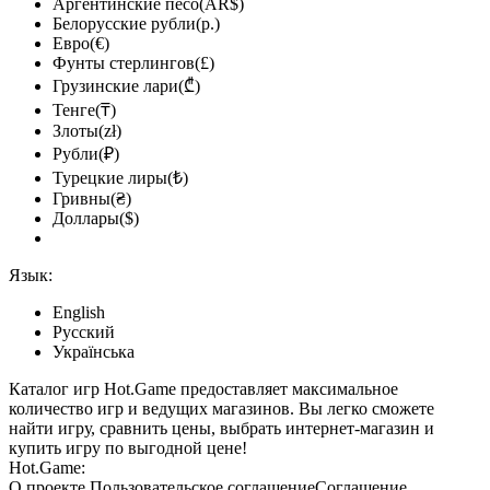
Аргентинские песо(AR$)
Белорусские рубли(р.)
Евро(€)
Фунты стерлингов(£)
Грузинские лари(₾)
Тенге(₸)
Злоты(zł)
Рубли(₽)
Турецкие лиры(₺)
Гривны(₴)
Доллары($)
Язык:
English
Русский
Українська
Каталог игр Hot.Game предоставляет максимальное
количество игр и ведущих магазинов. Вы легко сможете
найти игру, сравнить цены, выбрать интернет-магазин и
купить игру по выгодной цене!
Hot.Game:
О проекте
Пользовательское соглашение
Соглашение