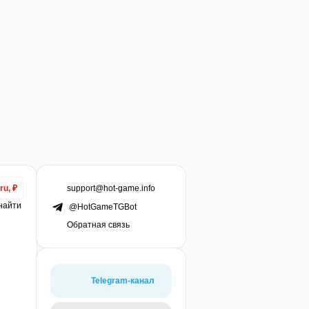
support@hot-game.info
ru, ₽
 найти
@HotGameTGBot
Обратная связь
Telegram-канал