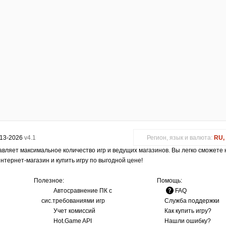
013-2026
v4.1
Регион, язык и валюта:
RU, 
авляет максимальное количество игр и ведущих магазинов. Вы легко сможете
интернет-магазин и купить игру по выгодной цене!
Полезное:
Помощь:
Автосравнение ПК с
FAQ
сис.требованиями игр
Служба поддержки
Учет комиссий
Как купить игру?
Hot.Game API
Нашли ошибку?