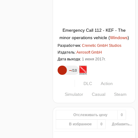
Emergency Call 112 - KEF - The
minor operations vehicle
(
Windows
)
Разработчик:
Crenetic GmbH Studios
Издатель:
Aerosoft GmbH
Дата выхода:
1 июня 2017г.
–
10
DLC
Action
Simulator
Casual
Steam
Отслеживать цену
0
В избранное
0
Добавить...