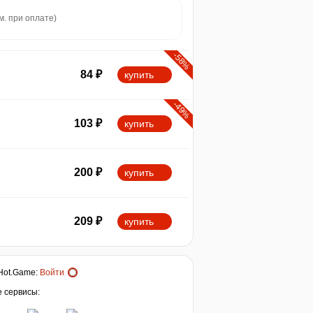
м. при оплате)
-58%
84
₽
купить
-49%
103
₽
купить
200
₽
купить
209
₽
купить
Hot.Game
:
Войти
е сервисы: