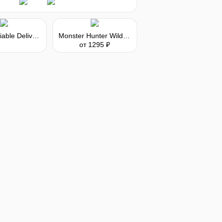
Totally Reliable Delivery Service - Express Package
Monster Hunter Wilds - Flamefete DLC Pack
от 1295 ₽