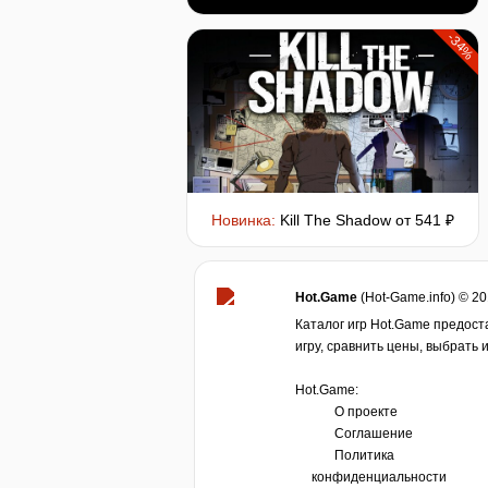
-34%
Новинка:
Kill The Shadow
от 541 ₽
Hot.Game
(Hot-Game.info) © 2
Каталог игр Hot.Game предост
игру, сравнить цены, выбрать 
Hot.Game:
О проекте
Соглашение
Политика
конфиденциальности