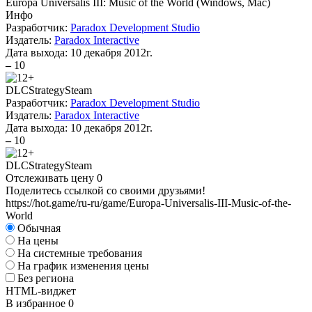
Europa Universalis III: Music of the World
(
Windows, Mac
)
Инфо
Разработчик:
Paradox Development Studio
Издатель:
Paradox Interactive
Дата выхода:
10 декабря 2012г.
–
10
DLC
Strategy
Steam
Разработчик:
Paradox Development Studio
Издатель:
Paradox Interactive
Дата выхода:
10 декабря 2012г.
–
10
DLC
Strategy
Steam
Отслеживать цену
0
Поделитесь ссылкой со своими друзьями!
https://hot.game/ru-ru/game/Europa-Universalis-III-Music-of-the-
World
Обычная
На цены
На системные требования
На график изменения цены
Без региона
HTML-виджет
В избранное
0