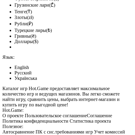
Грузинские лари(₾)
Тенге(₸)
Злоты(zł)
Рубли(₽)
Турецкие лиры(₺)
Гривны(₴)
Доллары($)
Язык:
English
Русский
Українська
Каталог игр Hot.Game предоставляет максимальное
количество игр и ведущих магазинов. Вы легко сможете
найти игру, сравнить цены, выбрать интернет-магазин и
купить игру по выгодной цене!
Hot.Game:
О проекте
Пользовательское соглашение
Соглашение
Политика конфиденциальности
Статистика
проекта
Полезное:
Автосравнение ПК с сис.требованиями игр
Учет комиссий