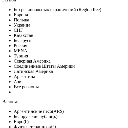
Без региональных ограничений (Region free)
Европа
Польша
Украина
СНГ
Казахстан
Беларусь
Россия
MENA
Турция
Северная Америка
Соединённые Штаты Америки
Латинская Америка
Аргентина
Азия
Все регионы
Валюта:
Аргентинские песо(AR$)
Белорусские рубли(р.)
Евро(€)
Фунты стерлингов(£)