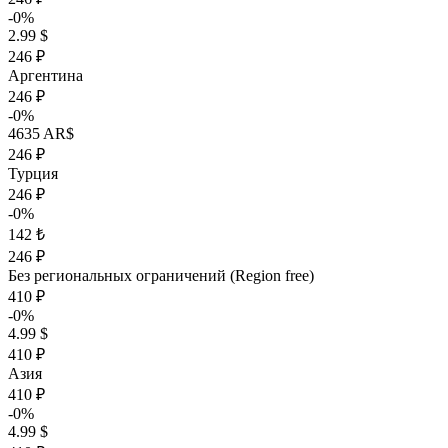
-0%
2.99 $
246 ₽
Аргентина
246 ₽
-0%
4635 AR$
246 ₽
Турция
246 ₽
-0%
142 ₺
246 ₽
Без региональных ограничений (Region free)
410 ₽
-0%
4.99 $
410 ₽
Азия
410 ₽
-0%
4.99 $