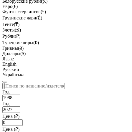
Белорусские рубли(р.)
Евро(€)
Фунты стерлингов(£)
Грузинские лари(₾)
Тенге(₸)
Злоты(zł)
Рубли(₽)
Турецкие лиры(₺)
Гривны(₴)
Доллары($)
Язык:
English
Русский
Українська
Год
Год
Цена (₽)
Цена (₽)