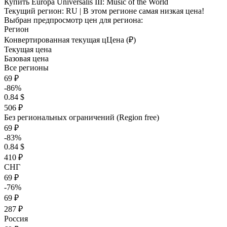
Купить Europa Universalis III: Music of the World
Текущий регион:
RU
| В этом регионе самая низкая цена!
Выбран предпросмотр цен для региона:
Регион
Конвертированная текущая ц
Ц
ена (₽)
Текущая цена
Базовая цена
Все регионы
69 ₽
-86%
0.84 $
506 ₽
Без региональных ограничений (Region free)
69 ₽
-83%
0.84 $
410 ₽
СНГ
69 ₽
-76%
69 ₽
287 ₽
Россия