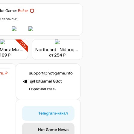
Hot.Game
:
Войти
е сервисы:
-27%
Surviving Mars: Marsvision Song Contest
Northgard - Nidhogg, Clan of the Dragon
 109 ₽
от 254 ₽
support@hot-game.info
ru, ₽
@HotGameTGBot
Обратная связь
Telegram-канал
Hot Game News