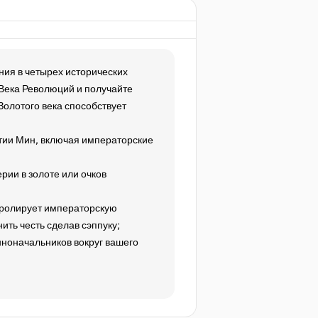
ния в четырех исторических
 Века Революций и получайте
олотого века способствует
тии Мин, включая императорские
рии в золоте или очков
нтролирует императорскую
ить честь сделав сэппуку;
ноначальников вокруг вашего