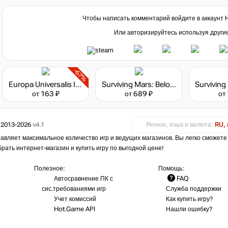
Чтобы написать комментарий войдите в аккаунт
Или авторизируйтесь используя други
-67%
Europa Universalis IV - Mandate of Heaven Content Pack
Surviving Mars: Below and Beyond
от 163 ₽
от 689 ₽
от
 2013-2026
v4.1
Регион, язык и валюта:
RU, 
авляет максимальное количество игр и ведущих магазинов. Вы легко сможете
брать интернет-магазин и купить игру по выгодной цене!
Полезное:
Помощь:
Автосравнение ПК с
FAQ
сис.требованиями игр
Служба поддержки
Учет комиссий
Как купить игру?
Hot.Game API
Нашли ошибку?