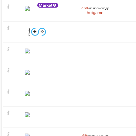
Market
-15%
по промокоду:
hotgame
-3%
по промокоду: