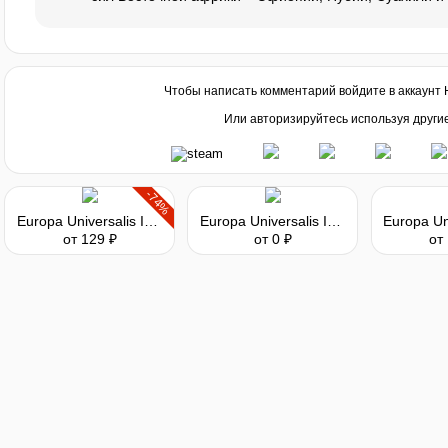
Чтобы написать комментарий войдите в аккаунт
Или авторизируйтесь используя други
-74%
Europa Universalis IV - Dharma Content Pack
Europa Universalis IV - Common Sense Content Pack
от 129 ₽
от 0 ₽
от