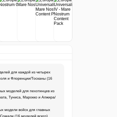
379
₽
купить
нет в наличии
оделей для каждой из четырех
поля и Флоренции/Тосканы (16
рных моделей для пехотинцев из
ата, Туниса, Марокко и Алжира/
ных модели войск для главных
Сомали (16 моделей всего).