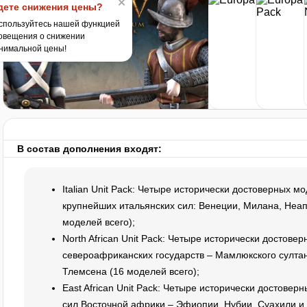
ете снижения цены?
спользуйтесь нашей функцией
овещения о снижении
нимальной цены!
В состав дополнения входят:
Italian Unit Pack: Четыре исторически достоверных м
крупнейших итальянских сил: Венеции, Милана, Неа
моделей всего);
North African Unit Pack: Четыре исторически достове
североафриканских государств – Мамлюкского султан
Тлемсена (16 моделей всего);
East African Unit Pack: Четыре исторически достовер
сил Восточной африки – Эфиопии, Нубии, Суахили и 