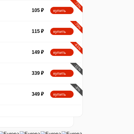
-72%
105
₽
купить
-70%
115
₽
купить
-61%
149
₽
купить
-11%
339
₽
купить
-8%
349
₽
купить
-3%
25
2026
t
368
₽
купить