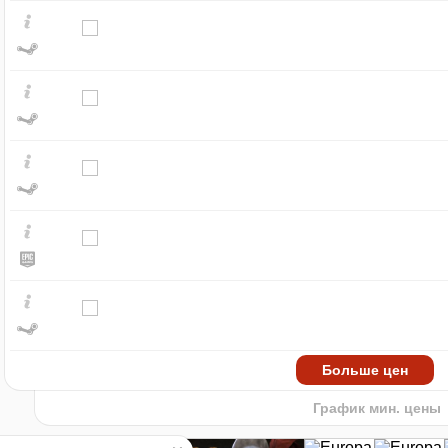
₽
max
149
140
120
100
80
min
62
60
2023
2024
20
Больше цен
-3%
по промокоду:
HOT-GAME3
График мин. цены