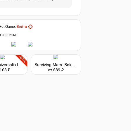
Hot.Game
:
Войти
е сервисы:
-67%
Europa Universalis IV - Mandate of Heaven Content Pack
Surviving Mars: Below and Beyond
 163 ₽
от 689 ₽