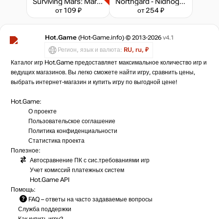
Surviving Mars: Marsvision Song Contest
Northgard - Nidhogg, Clan of the Dragon
от 109 ₽
от 254 ₽
Hot.Game
(Hot-Game.info) © 2013-2026
v4.1
Регион, язык и валюта:
RU, ru, ₽
Каталог игр Hot.Game предоставляет максимальное количество игр и
ведущих магазинов. Вы легко сможете найти игру, сравнить цены,
выбрать интернет-магазин и купить игру по выгодной цене!
Hot.Game:
О проекте
Пользовательское соглашение
Политика конфиденциальности
Статистика
проекта
Полезное:
Автосравнение ПК с сис.требованиями игр
Учет комиссий
платежных систем
Hot.Game API
Помощь:
FAQ
– ответы на часто задаваемые вопросы
Служба поддержки
Как купить игру?