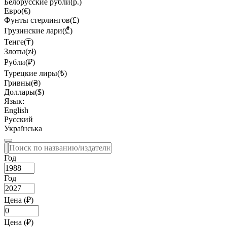
Белорусские рубли(р.)
Евро(€)
Фунты стерлингов(£)
Грузинские лари(₾)
Тенге(₸)
Злоты(zł)
Рубли(₽)
Турецкие лиры(₺)
Гривны(₴)
Доллары($)
Язык:
English
Русский
Українська
Год
Год
Цена (₽)
Цена (₽)