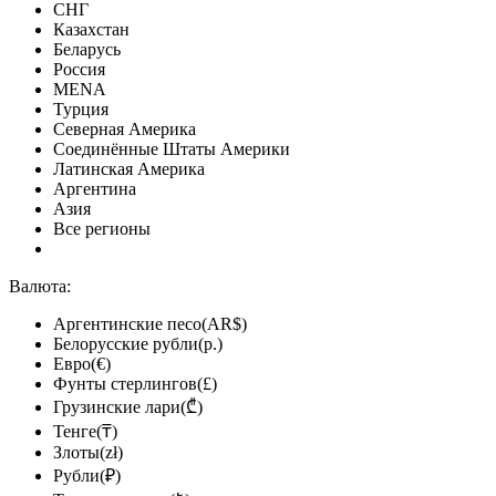
СНГ
Казахстан
Беларусь
Россия
MENA
Турция
Северная Америка
Соединённые Штаты Америки
Латинская Америка
Аргентина
Азия
Все регионы
Валюта:
Аргентинские песо(AR$)
Белорусские рубли(р.)
Евро(€)
Фунты стерлингов(£)
Грузинские лари(₾)
Тенге(₸)
Злоты(zł)
Рубли(₽)