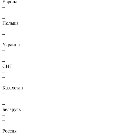
Европа
–
–
–
Польша
–
–
–
Украина
–
–
–
СНГ
–
–
–
Казахстан
–
–
–
Беларусь
–
–
–
Россия