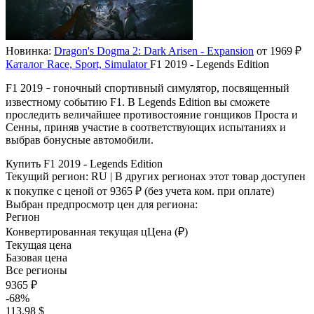
Новинка:
Dragon's Dogma 2: Dark Arisen - Expansion
от 1969 ₽
Каталог
Race, Sport, Simulator
F1 2019 - Legends Edition
F1 2019
гоночный спортивный симулятор, посвященный
–
известному событию F1. В Legends Edition вы сможете
проследить величайшее противостояние гонщиков Проста и
Сенны, приняв участие в соответствующих испытаниях и
выбрав бонусные автомобили.
Купить F1 2019 - Legends Edition
Текущий регион:
RU
| В других регионах этот товар доступен
к покупке с ценой
от 9365 ₽
(без учета ком. при оплате)
Выбран предпросмотр цен для региона:
Регион
Конвертированная текущая ц
Ц
ена (₽)
Текущая цена
Базовая цена
Все регионы
9365 ₽
-68%
113.98 $