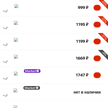
-43%
999
₽
-32%
1195
₽
-31%
1199
₽
-4%
1669
₽
Market
1747
₽
Market
нет в наличии