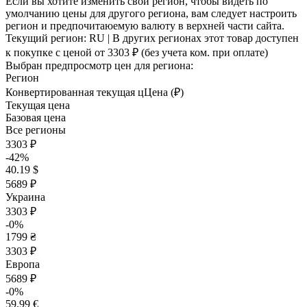
Если вы хотите изменить свой регион, чтобы видеть по
умолчанию цены для другого региона, вам следует настроить
регион и предпочитаюемую валюту в верхней части сайта.
Текущий регион:
RU
| В других регионах этот товар доступен
к покупке с ценой
от 3303 ₽
(без учета ком. при оплате)
Выбран предпросмотр цен для региона:
Регион
Конвертированная текущая ц
Ц
ена (₽)
Текущая цена
Базовая цена
Все регионы
3303 ₽
-42%
40.19 $
5689 ₽
Украина
3303 ₽
-0%
1799 ₴
3303 ₽
Европа
5689 ₽
-0%
59.99 €