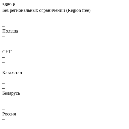
5689 ₽
Без региональных ограничений (Region free)
–
–
–
Польша
–
–
–
СНГ
–
–
–
Казахстан
–
–
–
Беларусь
–
–
–
Россия
–
–