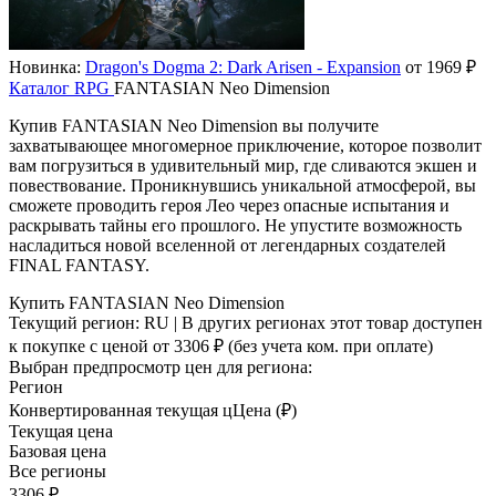
Новинка:
Dragon's Dogma 2: Dark Arisen - Expansion
от 1969 ₽
Каталог
RPG
FANTASIAN Neo Dimension
Купив FANTASIAN Neo Dimension вы получите
захватывающее многомерное приключение, которое позволит
вам погрузиться в удивительный мир, где сливаются экшен и
повествование. Проникнувшись уникальной атмосферой, вы
сможете проводить героя Лео через опасные испытания и
раскрывать тайны его прошлого. Не упустите возможность
насладиться новой вселенной от легендарных создателей
FINAL FANTASY.
Купить FANTASIAN Neo Dimension
Текущий регион:
RU
| В других регионах этот товар доступен
к покупке с ценой
от 3306 ₽
(без учета ком. при оплате)
Выбран предпросмотр цен для региона:
Регион
Конвертированная текущая ц
Ц
ена (₽)
Текущая цена
Базовая цена
Все регионы
3306 ₽