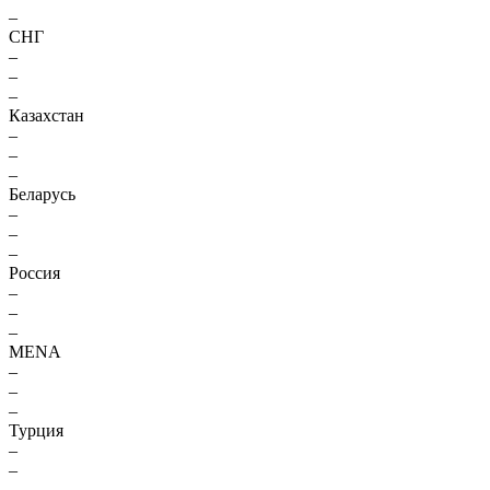
–
СНГ
–
–
–
Казахстан
–
–
–
Беларусь
–
–
–
Россия
–
–
–
MENA
–
–
–
Турция
–
–
–