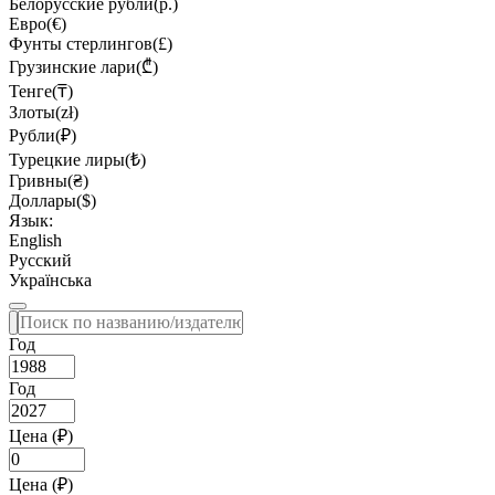
Белорусские рубли(р.)
Евро(€)
Фунты стерлингов(£)
Грузинские лари(₾)
Тенге(₸)
Злоты(zł)
Рубли(₽)
Турецкие лиры(₺)
Гривны(₴)
Доллары($)
Язык:
English
Русский
Українська
Год
Год
Цена (₽)
Цена (₽)