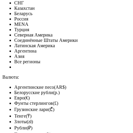
СНГ
Казахстан
Беларусь
Россия
MENA
Турция
Северная Америка
Соединённые Штаты Америки
Латинская Америка
Аргентина
Азия
Все регионы
Валюта:
Аргентинские песо(AR$)
Белорусские рубли(р.)
Евро(€)
Фунты стерлингов(£)
Грузинские лари(₾)
Тенге(₸)
Злоты(zł)
Рубли(₽)