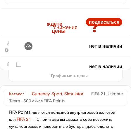
₽
?
подписаться
max
399
ждете
400
снижения
цены
395
390
385
нет в наличии
min
382
380
2022
2024
2026
нет в наличии
t
График мин. цены
нет в наличии
Каталог
Currency, Sport, Simulator
FIFA 21 Ultimate
Team - 500 очков FIFA Points
FIFA Points являются полезной внутриигровой валютой
для
FIFA 21
. С поинтами вы сможете себе позволить
лучших игроков и невероятные бустеры, дабы одолеть