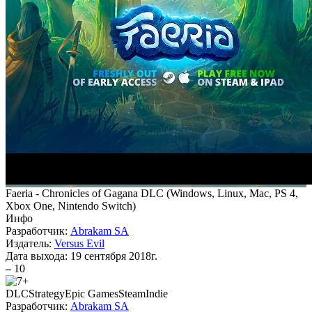
Faeria - Chronicles of Gagana DLC
(
Windows, Linux, Mac, PS 4,
Xbox One, Nintendo Switch
)
Инфо
Разработчик:
Abrakam SA
Издатель:
Versus Evil
Дата выхода:
19 сентября 2018г.
–
10
DLC
Strategy
Epic Games
Steam
Indie
Разработчик:
Abrakam SA