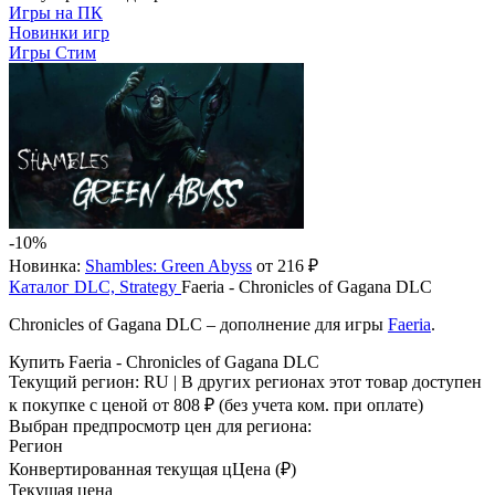
Игры на ПК
Новинки игр
Игры Стим
-10%
Новинка:
Shambles: Green Abyss
от 216 ₽
Каталог
DLC, Strategy
Faeria - Chronicles of Gagana DLC
Chronicles of Gagana DLC – дополнение для игры
Faeria
.
Купить Faeria - Chronicles of Gagana DLC
Текущий регион:
RU
| В других регионах этот товар доступен
к покупке с ценой
от 808 ₽
(без учета ком. при оплате)
Выбран предпросмотр цен для региона:
Регион
Конвертированная текущая ц
Ц
ена (₽)
Текущая цена