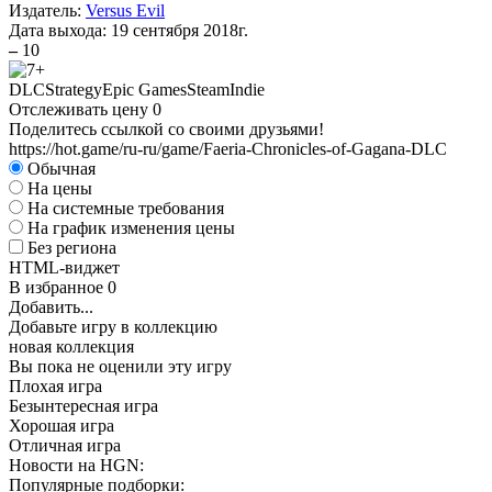
Издатель:
Versus Evil
Дата выхода:
19 сентября 2018г.
–
10
DLC
Strategy
Epic Games
Steam
Indie
Отслеживать цену
0
Поделитесь ссылкой со своими друзьями!
https://hot.game/ru-ru/game/Faeria-Chronicles-of-Gagana-DLC
Обычная
На цены
На системные требования
На график изменения цены
Без региона
HTML-виджет
В избранное
0
Добавить...
Добавьте игру в коллекцию
новая коллекция
Вы пока не оценили эту игру
Плохая игра
Безынтересная игра
Хорошая игра
Отличная игра
Новости на HGN:
Популярные подборки: