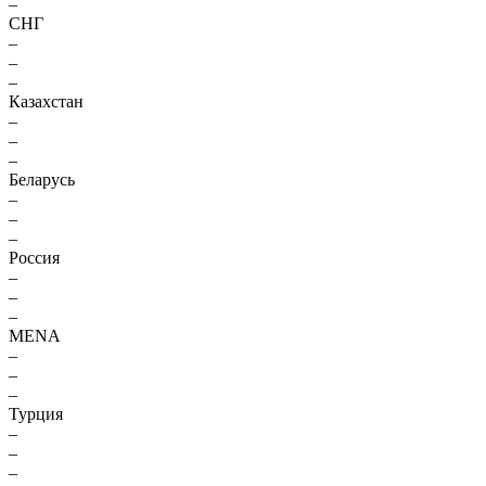
–
СНГ
–
–
–
Казахстан
–
–
–
Беларусь
–
–
–
Россия
–
–
–
MENA
–
–
–
Турция
–
–
–