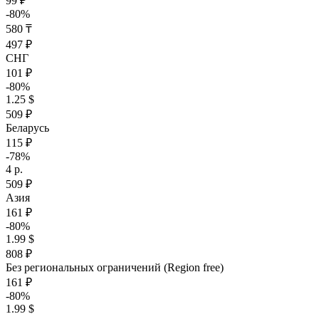
99 ₽
-80%
580 ₸
497 ₽
СНГ
101 ₽
-80%
1.25 $
509 ₽
Беларусь
115 ₽
-78%
4 р.
509 ₽
Азия
161 ₽
-80%
1.99 $
808 ₽
Без региональных ограничений (Region free)
161 ₽
-80%
1.99 $