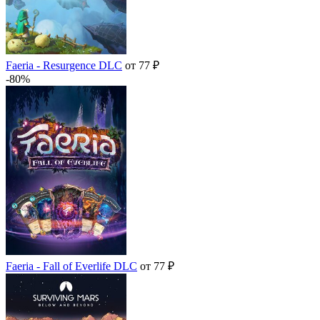
Faeria - Resurgence DLC
от 77 ₽
-80%
Faeria - Fall of Everlife DLC
от 77 ₽