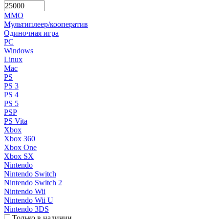
MMO
Мультиплеер/кооператив
Одиночная игра
PC
Windows
Linux
Mac
PS
PS 3
PS 4
PS 5
PSP
PS Vita
Xbox
Xbox 360
Xbox One
Xbox SX
Nintendo
Nintendo Switch
Nintendo Switch 2
Nintendo Wii
Nintendo Wii U
Nintendo 3DS
Только в наличии