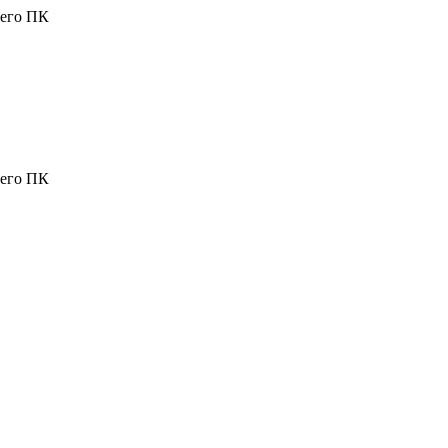
шего ПК
шего ПК