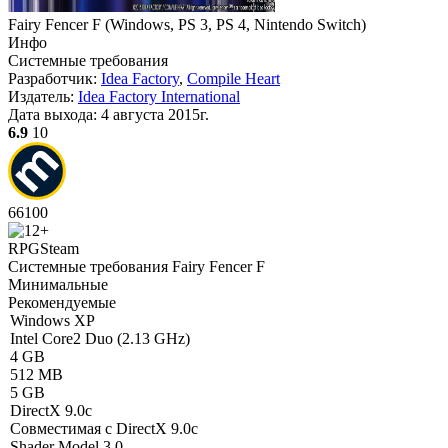
Fairy Fencer F
(
Windows, PS 3, PS 4, Nintendo Switch
)
Инфо
Системные требования
Разработчик:
Idea Factory
,
Compile Heart
Издатель:
Idea Factory International
Дата выхода:
4 августа 2015г.
6.9
10
66
100
RPG
Steam
Системные требования Fairy Fencer F
Минимальные
Рекомендуемые
Windows XP
Intel Core2 Duo (2.13 GHz)
4 GB
512 MB
5 GB
DirectX 9.0c
Совместимая с DirectX 9.0c
Shader Model 3.0