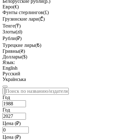
Белорусские рубли(р.)
Евро(€)
Фунты стерлингов(£)
Грузинские лари(₾)
Тенге(₸)
Злоты(zł)
Рубли(₽)
Турецкие лиры(₺)
Гривны(₴)
Доллары($)
Язык:
English
Русский
Українська
Год
Год
Цена (₽)
Цена (₽)