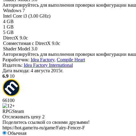
Авторизируйтесь
для выполнения проверки конфигурации ва
Windows 7
Intel Core i3 (3.00 GHz)
4 GB
1 GB
5 GB
DirectX 9.0c
Совместимая с DirectX 9.0c
Shader Model 3.0
Авторизируйтесь
для выполнения проверки конфигурации ва
Разработчик:
Idea Factory
,
Compile Heart
Издатель:
Idea Factory International
Дата выхода:
4 августа 2015г.
6.9
10
66
100
RPG
Steam
Отслеживать цену
2
Поделитесь ссылкой со своими друзьями!
https://hot.game/ru-ru/game/Fairy-Fencer-F
Обычная