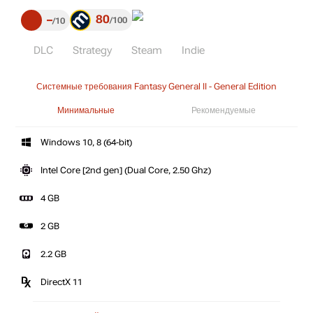
80
–
100
10
DLC
Strategy
Steam
Indie
Системные требования Fantasy General II - General Edition
Минимальные
Рекомендуемые
Windows 10, 8 (64-bit)
Intel Core [2nd gen] (Dual Core, 2.50 Ghz)
4 GB
2 GB
2.2 GB
DirectX 11