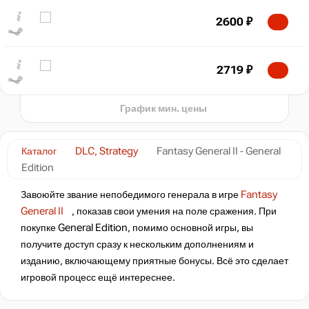
2,000
2600
₽
1,500
1,000
min
833
2719
₽
2024
2026
t
График мин. цены
Каталог
DLC, Strategy
Fantasy General II - General
Edition
Завоюйте звание непобедимого генерала в игре
Fantasy
General II
, показав свои умения на поле сражения. При
покупке General Edition, помимо основной игры, вы
получите доступ сразу к нескольким дополнениям и
изданию, включающему приятные бонусы. Всё это сделает
игровой процесс ещё интереснее.