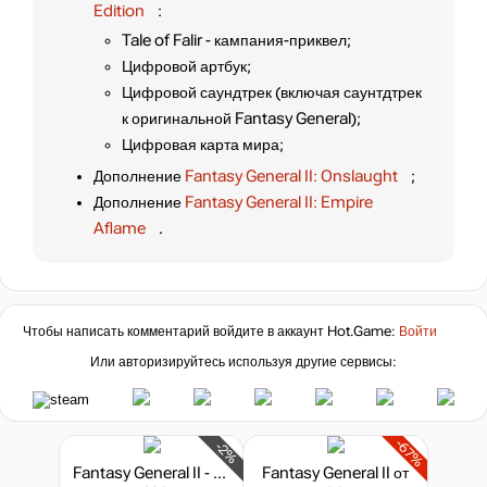
Edition
:
Tale of Falir - кампания-приквел;
Цифровой артбук;
Цифровой саундтрек (включая саунтдтрек
к оригинальной Fantasy General);
Цифровая карта мира;
Дополнение
Fantasy General II: Onslaught
;
Дополнение
Fantasy General II: Empire
Aflame
.
Чтобы написать комментарий войдите в аккаунт
Hot.Game
:
Войти
Или авторизируйтесь используя другие сервисы:
-67%
-2%
Fantasy General II - Hero Edition
Fantasy General II
от