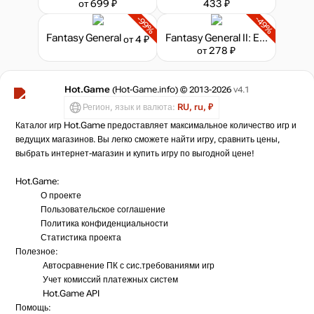
от 699 ₽
433 ₽
-99%
-49%
Fantasy General
Fantasy General II: Evolution
от 4 ₽
от 278 ₽
Hot.Game
(Hot-Game.info) © 2013-2026
v4.1
Регион, язык и валюта:
RU, ru, ₽
Каталог игр Hot.Game предоставляет максимальное количество игр и
ведущих магазинов. Вы легко сможете найти игру, сравнить цены,
выбрать интернет-магазин и купить игру по выгодной цене!
Hot.Game:
О проекте
Пользовательское соглашение
Политика конфиденциальности
Статистика
проекта
Полезное:
Автосравнение ПК с сис.требованиями игр
Учет комиссий
платежных систем
Hot.Game API
Помощь: