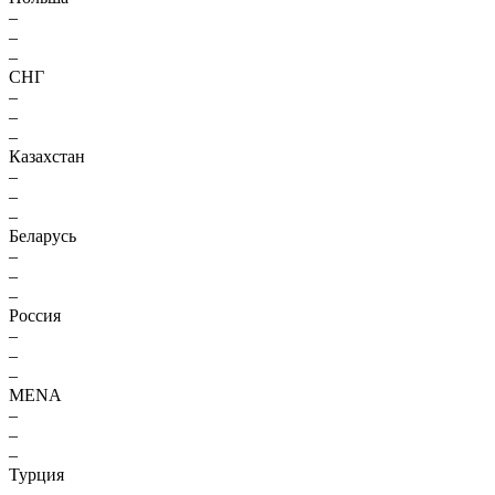
–
–
–
СНГ
–
–
–
Казахстан
–
–
–
Беларусь
–
–
–
Россия
–
–
–
MENA
–
–
–
Турция
–