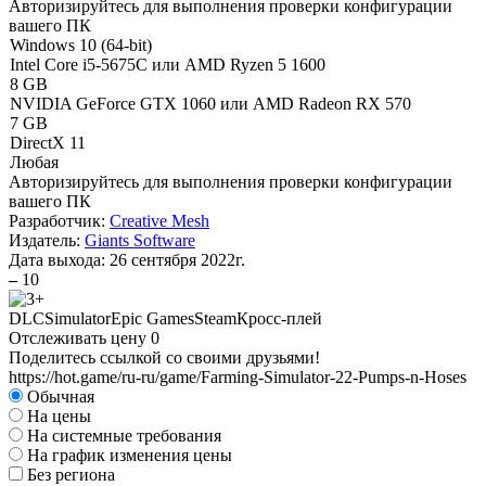
Авторизируйтесь
для выполнения проверки конфигурации
вашего ПК
Windows 10 (64-bit)
Intel Core i5-5675C или AMD Ryzen 5 1600
8 GB
NVIDIA GeForce GTX 1060 или AMD Radeon RX 570
7 GB
DirectX 11
Любая
Авторизируйтесь
для выполнения проверки конфигурации
вашего ПК
Разработчик:
Creative Mesh
Издатель:
Giants Software
Дата выхода:
26 сентября 2022г.
–
10
DLC
Simulator
Epic Games
Steam
Кросс-плей
Отслеживать цену
0
Поделитесь ссылкой со своими друзьями!
https://hot.game/ru-ru/game/Farming-Simulator-22-Pumps-n-Hoses
Обычная
На цены
На системные требования
На график изменения цены
Без региона