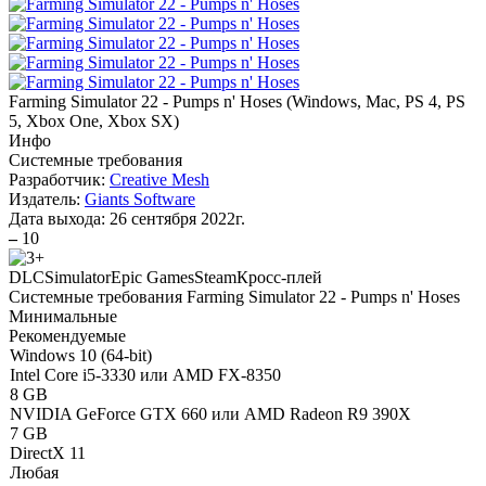
Farming Simulator 22 - Pumps n' Hoses
(
Windows, Mac, PS 4, PS
5, Xbox One, Xbox SX
)
Инфо
Системные требования
Разработчик:
Creative Mesh
Издатель:
Giants Software
Дата выхода:
26 сентября 2022г.
–
10
DLC
Simulator
Epic Games
Steam
Кросс-плей
Системные требования Farming Simulator 22 - Pumps n' Hoses
Минимальные
Рекомендуемые
Windows 10 (64-bit)
Intel Core i5-3330 или AMD FX-8350
8 GB
NVIDIA GeForce GTX 660 или AMD Radeon R9 390X
7 GB
DirectX 11
Любая