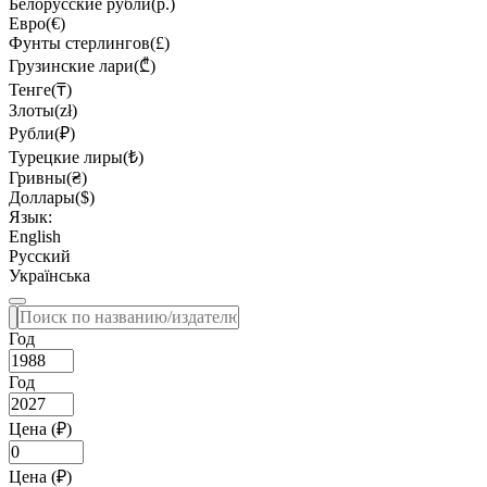
Белорусские рубли(р.)
Евро(€)
Фунты стерлингов(£)
Грузинские лари(₾)
Тенге(₸)
Злоты(zł)
Рубли(₽)
Турецкие лиры(₺)
Гривны(₴)
Доллары($)
Язык:
English
Русский
Українська
Год
Год
Цена (₽)
Цена (₽)