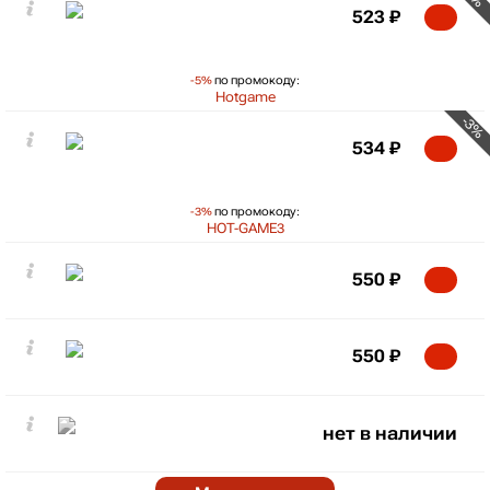
523
₽
-5%
по промокоду:
Hotgame
-3%
534
₽
-3%
по промокоду:
HOT-GAME3
550
₽
550
₽
нет в наличии