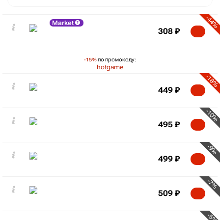
-44%
Market
308
₽
-15%
по промокоду:
hotgame
-18%
449
₽
-10%
495
₽
-9%
499
₽
-7%
509
₽
-5%