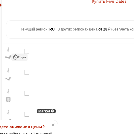
Купить Five Dates
Текущий регион:
RU
| В других регионах цена
от 28 ₽
(без учета ко
2 дня
₽
max
550
500
400
Market
300
200
ете снижения цены?
100