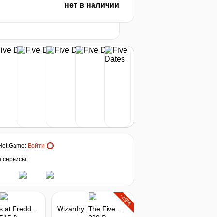
нет в наличии
2026
t
Hot.Game
:
Войти
е сервисы:
-29%
Five Nights at Freddy's: Help Wanted
Wizardry: The Five Ordeals - Scenario "The Absence of Misericordia"