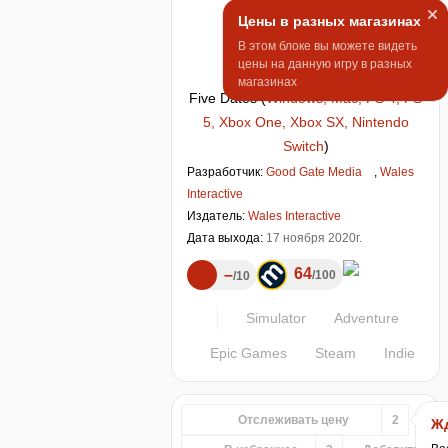
Цены в разных магазинах
В этом блоке вы можете видеть
цены на данную игру в разных
магазинах
Five Dates
(
Windows, Mac, PS 4, PS
5, Xbox One, Xbox SX, Nintendo
Switch
)
Разработчик:
Good Gate Media
,
Wales
Interactive
Издатель:
Wales Interactive
Дата выхода:
17 ноября 2020г.
64
–
100
10
Simulator
Adventure
Epic Games
Steam
Indie
Отслеживать цену
2
Жд