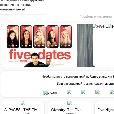
спользуйтесь нашей функцией
овещения о снижении
2024
2025
нимальной цены!
График мин. цены
Чтобы написать комментарий войдите в аккаунт
Или авторизируйтесь используя други
ALPAGES : THE FIVE BOOKS
Wizardry: The Five Ordeals