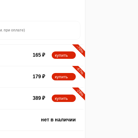
м. при оплате)
-70%
165
₽
купить
-67%
179
₽
купить
-29%
389
₽
купить
нет в наличии
min
50