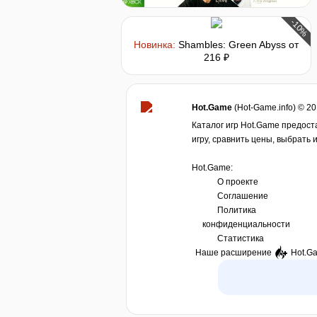
-10%
Новинка:
Shambles: Green Abyss
от
216 ₽
Hot.Game
(Hot-Game.info) © 2
Каталог игр Hot.Game предост
игру, сравнить цены, выбрать 
Hot.Game:
О проекте
Соглашение
Политика
конфиденциальности
Статистика
Наше расширение
Hot.G