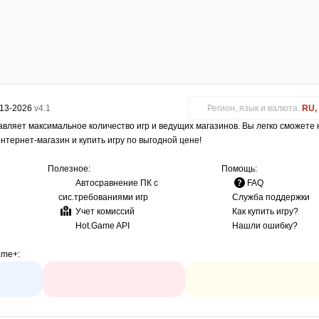
013-2026
v4.1
Регион, язык и валюта:
RU, 
авляет максимальное количество игр и ведущих магазинов. Вы легко сможете
интернет-магазин и купить игру по выгодной цене!
Полезное:
Помощь:
Автосравнение ПК с
FAQ
сис.требованиями игр
Служба поддержки
Учет комиссий
Как купить игру?
Hot.Game API
Нашли ошибку?
ame+
: