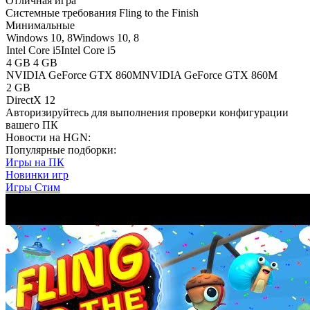
Отличная игра
Системные требования Fling to the Finish
Минимальные
Windows 10, 8
Windows 10, 8
Intel Core i5
Intel Core i5
4 GB
4 GB
NVIDIA GeForce GTX 860M
NVIDIA GeForce GTX 860M
2 GB
DirectX 12
Авторизируйтесь
для выполнения проверки конфигурации
вашего ПК
Новости на HGN:
Популярные подборки:
Игры на ПК
Новинки игр
Игры Стим