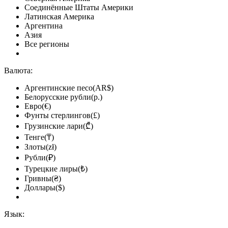
Соединённые Штаты Америки
Латинская Америка
Аргентина
Азия
Все регионы
Валюта:
Аргентинские песо(AR$)
Белорусские рубли(р.)
Евро(€)
Фунты стерлингов(£)
Грузинские лари(₾)
Тенге(₸)
Злоты(zł)
Рубли(₽)
Турецкие лиры(₺)
Гривны(₴)
Доллары($)
Язык: