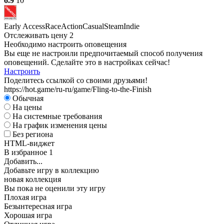
6.9
10
Early Access
Race
Action
Casual
Steam
Indie
Отслеживать цену
2
Необходимо настроить оповещения
Вы еще не настроили предпочитаемый способ получения
оповещений. Сделайте это в настройках сейчас!
Настроить
Поделитесь ссылкой со своими друзьями!
https://hot.game/ru-ru/game/Fling-to-the-Finish
Обычная
На цены
На системные требования
На график изменения цены
Без региона
HTML-виджет
В избранное
1
Добавить...
Добавьте игру в коллекцию
новая коллекция
Вы пока не оценили эту игру
Плохая игра
Безынтересная игра
Хорошая игра