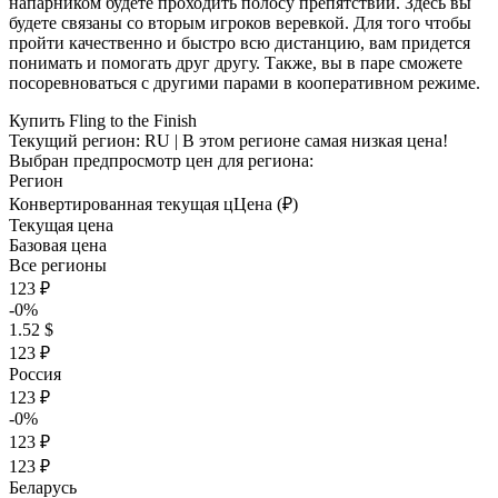
напарником будете проходить полосу препятствий. Здесь вы
будете связаны со вторым игроков веревкой. Для того чтобы
пройти качественно и быстро всю дистанцию, вам придется
понимать и помогать друг другу. Также, вы в паре сможете
посоревноваться с другими парами в кооперативном режиме.
Купить Fling to the Finish
Текущий регион:
RU
| В этом регионе самая низкая цена!
Выбран предпросмотр цен для региона:
Регион
Конвертированная текущая ц
Ц
ена (₽)
Текущая цена
Базовая цена
Все регионы
123 ₽
-0%
1.52 $
123 ₽
Россия
123 ₽
-0%
123 ₽
123 ₽
Беларусь