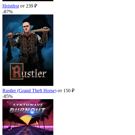
Heistfest
от 239 ₽
-87%
Rustler (Grand Theft Horse)
от 150 ₽
-85%