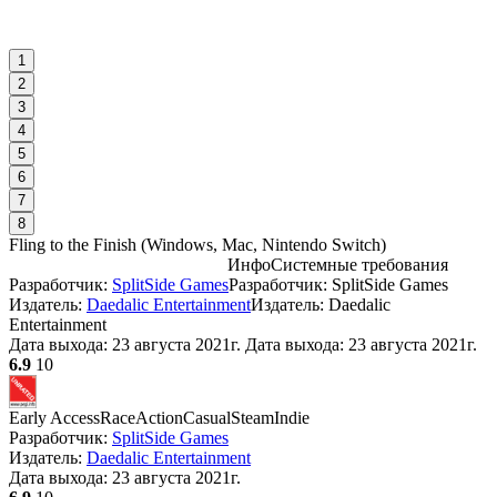
1
2
3
4
5
6
7
8
Fling to the Finish
(
Windows, Mac, Nintendo Switch
)
Инфо
Системные требования
Разработчик:
SplitSide Games
Разработчик: SplitSide Games
С
Издатель:
Daedalic Entertainment
Издатель: Daedalic
Entertainment
Дата выхода:
23 августа 2021г.
Дата выхода: 23 августа 2021г.
I
6.9
10
Early Access
Race
Action
Casual
Steam
Indie
Разработчик:
SplitSide Games
А
Издатель:
Daedalic Entertainment
Дата выхода:
23 августа 2021г.