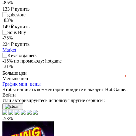
-85%
133
₽
купить
₽
-83%
max
295
149
₽
купить
250
-75%
224
₽
купить
200
Market
150
min
123
-15%
по промокоду:
hotgame
-31%
2022
2023
2024
2025
2026
624
₽
купить
Больше цен
t
Меньше цен
-8%
График мин. цены
Чтобы написать комментарий войдите в аккаунт
Hot.Game
:
829
₽
купить
Войти
Или авторизируйтесь используя другие сервисы:
-5%
по промокоду:
Hotgame
-5%
854
₽
купить
-53%
899
₽
купить
Market