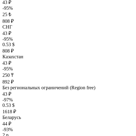
43 ₽
-95%
25 ₺
808 ₽
СНГ
43 ₽
-95%
0.53 $
808 ₽
Казахстан
43 ₽
-95%
250 ₸
892 ₽
Без региональных ограничений (Region free)
43 ₽
-97%
0.53 $
1618 ₽
Беларусь
44 ₽
-93%
2 р.