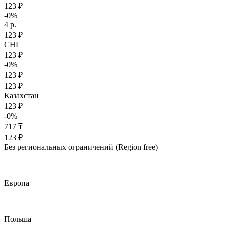
123 ₽
-0%
4 р.
123 ₽
СНГ
123 ₽
-0%
123 ₽
123 ₽
Казахстан
123 ₽
-0%
717 ₸
123 ₽
Без региональных ограничений (Region free)
–
–
–
Европа
–
–
–
Польша