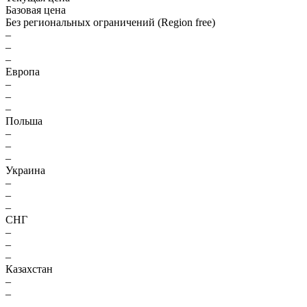
Базовая цена
Без региональных ограничений (Region free)
–
–
–
Европа
–
–
–
Польша
–
–
–
Украина
–
–
–
СНГ
–
–
–
Казахстан
–
–
–