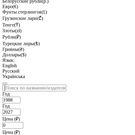
Белорусские рубли(р.)
Евро(€)
Фунты стерлингов(£)
Грузинские лари(₾)
Тенге(₸)
Злоты(zł)
Рубли(₽)
Турецкие лиры(₺)
Гривны(₴)
Доллары($)
Язык:
English
Русский
Українська
Год
Год
Цена (₽)
Цена (₽)