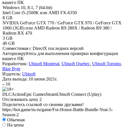
вашего ПК
Windows 10, 8.1, 7 (64-bit)
Intel Core i5-2500K или AMD FX-6350
8 GB
NVIDIA GeForce GTX 770 / GeForce GTX 970 / GeForce GTX
1060 (3GB) или AMD Radeon R9 280X / Radeon R9 380 /
Radeon RX 470
3 GB
40 GB
Cовместимая с DirectX последних версий
Авторизируйтесь
для выполнения проверки конфигурации
вашего ПК
Разработчик:
Ubisoft Montreal
,
Ubisoft Quebec
,
Ubisoft Toronto
,
Blue Byte
Издатель:
Ubisoft
Дата выхода:
10 июня 2021г.
–
10
DLC
Action
Epic Games
Steam
Ubisoft Connect (Uplay)
Отслеживать цену
2
Поделитесь ссылкой со своими друзьями!
https://hot.game/ru-ru/game/For-Honor-Battle-Bundle-Year-5-
Season-2
Обычная
На цены