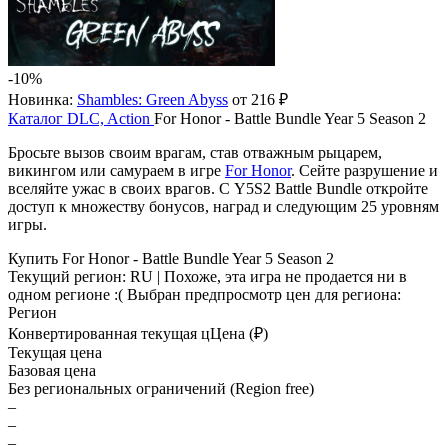
-10%
Новинка:
Shambles: Green Abyss
от 216 ₽
Каталог
DLC, Action
For Honor - Battle Bundle Year 5 Season 2
Бросьте вызов своим врагам, став отважным рыцарем,
викингом или самураем в игре
For Honor
. Сейте разрушение и
вселяйте ужас в своих врагов. С Y5S2 Battle Bundle откройте
доступ к множеству бонусов, наград и следующим 25 уровням
игры.
Купить For Honor - Battle Bundle Year 5 Season 2
Текущий регион:
RU
| Похоже, эта игра не продается ни в
одном регионе :(
Выбран предпросмотр цен для региона:
Регион
Конвертированная текущая ц
Ц
ена (₽)
Текущая цена
Базовая цена
Без региональных ограничений (Region free)
–
–
–