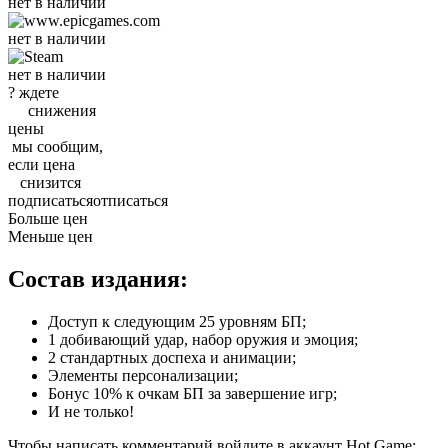
нет в наличии
нет в наличии
нет в наличии
?
ждете
снижения
цены
мы
сообщим
,
если
цена
снизится
подписаться
отписаться
Больше цен
Меньше цен
Состав издания:
Доступ к следующим 25 уровням БП;
1 добивающий удар, набор оружия и эмоция;
2 стандартных доспеха и анимации;
Элементы персонализации;
Бонус 10% к очкам БП за завершение игр;
И не только!
Чтобы написать комментарий войдите в аккаунт
Hot.Game
: